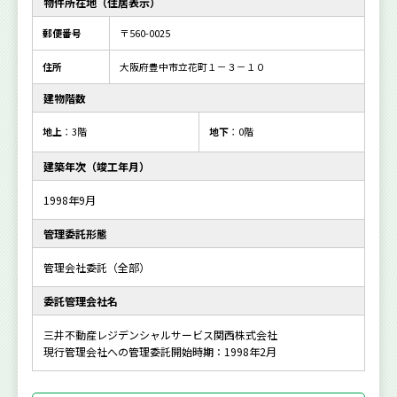
物件所在地（住居表示）
郵便番号
〒560-0025
住所
大阪府豊中市立花町１－３－１０
建物階数
地上
：3階
地下
：0階
建築年次（竣工年月）
1998年9月
管理委託形態
管理会社委託（全部）
委託管理会社名
三井不動産レジデンシャルサービス関西株式会社
現行管理会社への管理委託開始時期：1998年2月