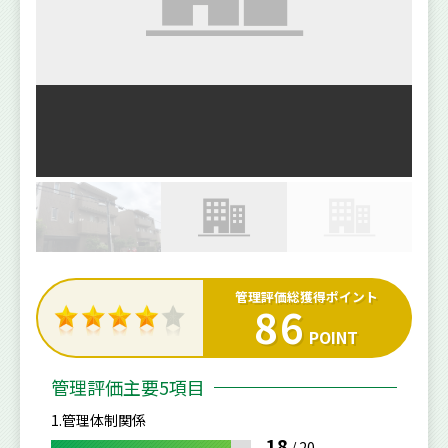
管理評価総獲得ポイント
86
POINT
管理評価主要5項目
1.管理体制関係
18
/
20