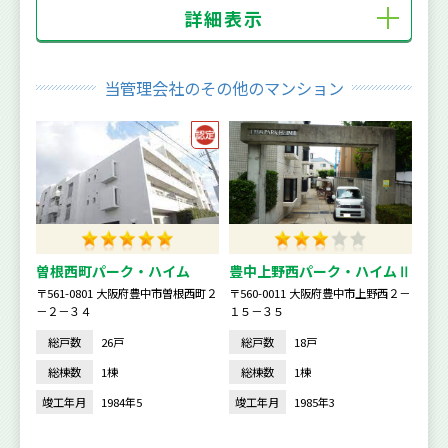
詳細表示
当管理会社のその他のマンション
曽根西町パーク・ハイム
豊中上野西パーク・ハイムⅡ
〒561-0801 大阪府豊中市曽根西町２
〒560-0011 大阪府豊中市上野西２－
－２－３４
１５－３５
総戸数
26戸
総戸数
18戸
総棟数
1棟
総棟数
1棟
竣工年月
1984年5
竣工年月
1985年3