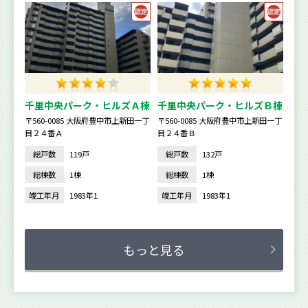
千里中央パーク・ヒルズＡ棟
千里中央パーク・ヒルズＢ棟
〒560-0085 大阪府豊中市上新田一丁
〒560-0085 大阪府豊中市上新田一丁
目２４番Ａ
目２４番Ｂ
総戸数
119戸
総戸数
132戸
総棟数
1棟
総棟数
1棟
竣工年月
1983年1
竣工年月
1983年1
もっと見る