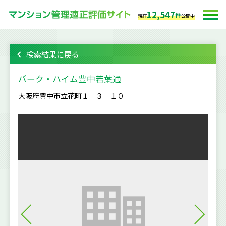
12,547
件
現在
公開中
検索結果に戻る
パーク・ハイム豊中若葉通
大阪府豊中市立花町１－３－１０