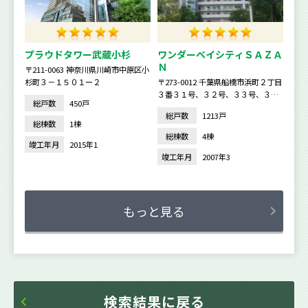
プラウドタワー武蔵小杉
ワンダーベイシティＳＡＺＡ
Ｎ
〒211-0063 神奈川県川崎市中原区小
杉町３－１５０１ー２
〒273-0012 千葉県船橋市浜町２丁目
３番３１号、３２号、３３号、３４
総戸数
450戸
号
総戸数
1213戸
総棟数
1棟
総棟数
4棟
竣工年月
2015年1
竣工年月
2007年3
もっと見る
検索結果に戻る