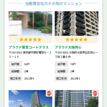
当管理会社のその他のマンション
プラウド鷺宮コートテラス
プラウド大阪同心
〒165-0032 東京都中野区鷺宮６－１
〒530-0035 大阪府大阪市北区同心一
３－１５
丁目２番６号
総戸数
36戸
総戸数
78戸
総棟数
1棟
総棟数
1棟
竣工年月
2011年9
竣工年月
2013年3