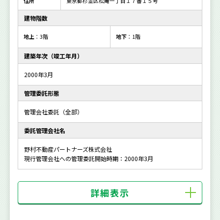
住所
東京都杉並区松庵一丁目１７番１５号
建物階数
地上
：3階
地下
：1階
建築年次（竣工年月）
2000年3月
管理委託形態
管理会社委託（全部）
委託管理会社名
野村不動産パートナーズ株式会社
現行管理会社への管理委託開始時期：2000年3月
詳細表示