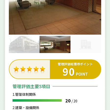
管理評価総獲得ポイント
90
POINT
管理評価主要5項目
1.管理体制関係
20
/
20
2.建築・設備関係