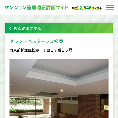
12,546
件
現在
公開中
検索結果に戻る
グラン・べスタージュ松庵
東京都杉並区松庵一丁目１７番１５号