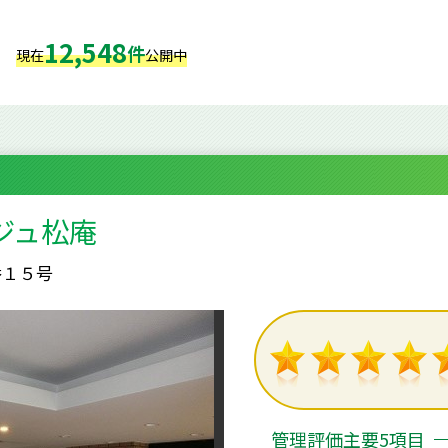
12,548
件
現在
公開中
ジュ松庵
番１５号
管理評価主要5項目