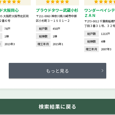
ド大阪同心
プラウドタワー武蔵小杉
ワンダーベイシテ
ＺＡＮ
0035 大阪府大阪市北区同
〒211-0063 神奈川県川崎市中原
２番６号
区小杉町３－１５０１ー２
〒273-0012 千葉県船
丁目３番３１号、３２
78戸
総戸数
450戸
号、３４号
総戸数
1213戸
1棟
総棟数
1棟
総棟数
4棟
月
2013年3
竣工年月
2015年1
竣工年月
2007年3
もっと見る
検索結果に戻る