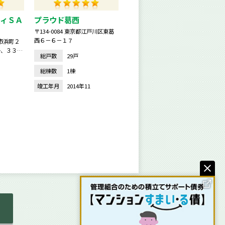
ィＳＡ
プラウド葛西
〒134-0084 東京都江戸川区東葛
西６－６－１７
橋市浜町２
号、３３
総戸数
29戸
総棟数
1棟
竣工年月
2014年11