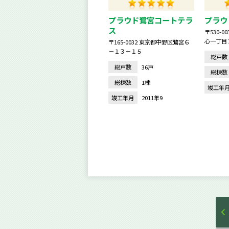
プラウド鷺宮コートテラ
プラウ
ス
〒530-
心一丁目
〒165-0032 東京都中野区鷺宮６
－１３－１５
総戸数
総戸数
36戸
総棟数
総棟数
1棟
竣工年
竣工年月
2011年9