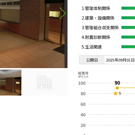
1.管理体制関係
2.建築・設備関係
3.管理組合収支関係
4.耐震診断関係
5.生活関連
公開日
2025年09月01日
90
5