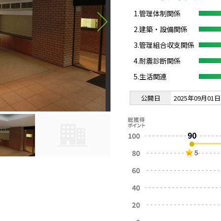
1.管理体制関係
2.建築・設備関係
3.管理組合収支関係
4.耐震診断関係
5.生活関連
公開日
2025年09月01日
90
5