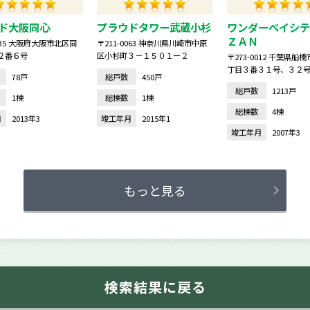
ド大阪同心
プラウドタワー武蔵小杉
ワンダーベイシテ
ＺＡＮ
0035 大阪府大阪市北区同
〒211-0063 神奈川県川崎市中原
２番６号
区小杉町３－１５０１ー２
〒273-0012 千葉県船
丁目３番３１号、３２
78戸
総戸数
450戸
号、３４号
総戸数
1213戸
1棟
総棟数
1棟
総棟数
4棟
月
2013年3
竣工年月
2015年1
竣工年月
2007年3
もっと見る
検索結果に戻る