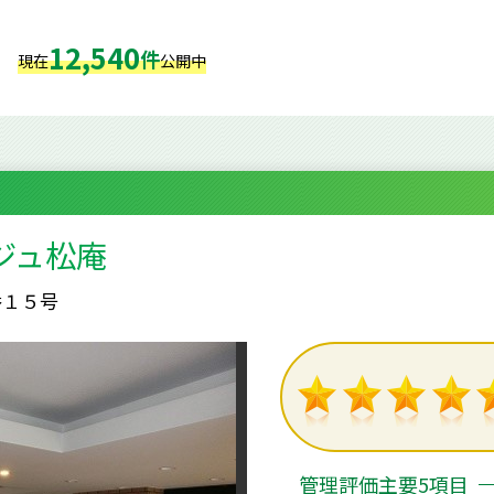
12,540
件
現在
公開中
ジュ松庵
番１５号
管理評価主要5項目