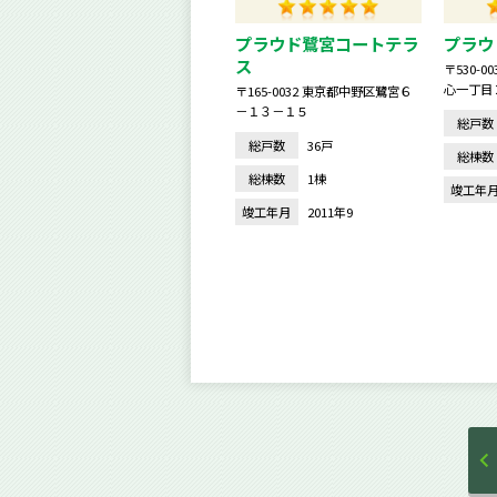
プラウド鷺宮コートテラ
プラウ
ス
〒530-
心一丁目
〒165-0032 東京都中野区鷺宮６
－１３－１５
総戸数
総戸数
36戸
総棟数
総棟数
1棟
竣工年
竣工年月
2011年9