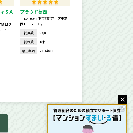
ィＳＡ
プラウド葛西
〒134-0084 東京都江戸川区東葛
西６－６－１７
橋市浜町２
号、３３
総戸数
29戸
総棟数
1棟
竣工年月
2014年11