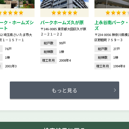
ーク・ホームズシ
パークホームズ久が原
上永谷南パーク・
ート
ズ
〒146-0085 東京都大田区久が原
２－２１－２２
0852 埼玉県さいたま市大
〒234-0056 神奈川県
町１－１５７－１
区野庭町７５９－３
総戸数
99戸
76戸
総戸数
27戸
総棟数
1棟
1棟
総棟数
1棟
竣工年月
2008年4
月
2001年3
竣工年月
1994年8
もっと見る