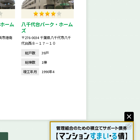
ホーム
八千代台パーク・ホーム
ズ
横浜市港南
〒276-0034 千葉県八千代市八千
代台西８－１７－１０
総戸数
39戸
総棟数
1棟
竣工年月
1990年4