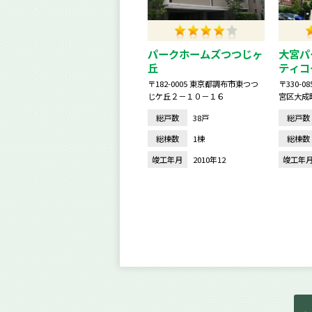
パークホームズつつじヶ
大宮パ
丘
ティコ
〒182-0005 東京都調布市東つつ
〒330-
じケ丘２－１０－１６
宮区大成
総戸数
38戸
総戸数
総棟数
1棟
総棟数
竣工年月
2010年12
竣工年