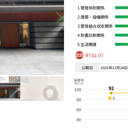
1.管理体制関係
2.建築・設備関係
3.管理組合収支関係
4.耐震診断関係
5.生活関連
R7.01.07
公開日
2025年12月26日
92
5