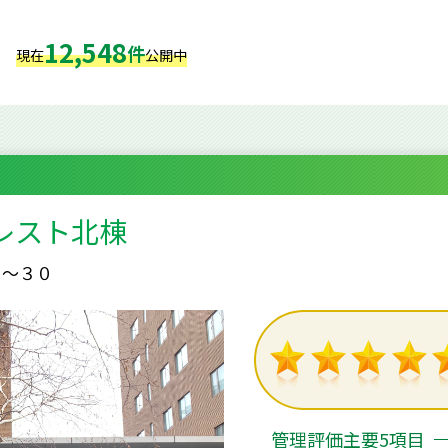
12,548
件
現在
公開中
レスト北棟
５～３０
管理評価主要5項目