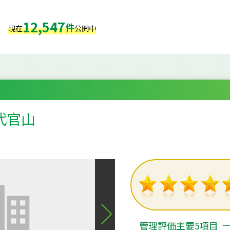
12,547
件
現在
公開中
代官山
７
管理評価主要5項目