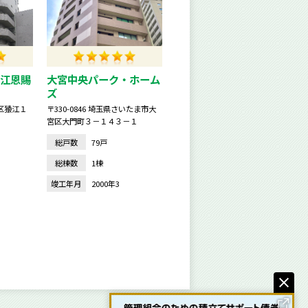
江恩賜
大宮中央パーク・ホーム
ズ
東区猿江１
〒330-0846 埼玉県さいたま市大
宮区大門町３－１４３－１
総戸数
79戸
総棟数
1棟
竣工年月
2000年3