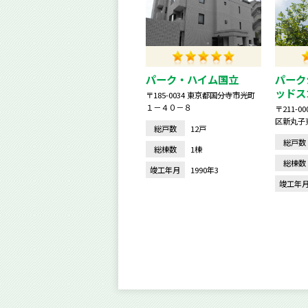
パーク・ハイム国立
パーク
ッドス
〒185-0034 東京都国分寺市光町
１－４０－８
〒211-
区新丸子
総戸数
12戸
総戸数
総棟数
1棟
総棟数
竣工年月
1990年3
竣工年