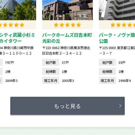
シティ武蔵小杉ミ
パークホームズ日吉本町
パーク・ノヴァ猿
カイタワー
光彩の丘
公園
0004 神奈川県川崎市中原
〒223-0062 神奈川県横浜市港北
〒135-0003 東京都江
東３ー１１００ー１２
区日吉本町２－２４－１２
－３－７
797戸
総戸数
37戸
総戸数
39戸
1棟
総棟数
1棟
総棟数
1棟
月
2009年5
竣工年月
2005年3
竣工年月
1990年9
もっと見る