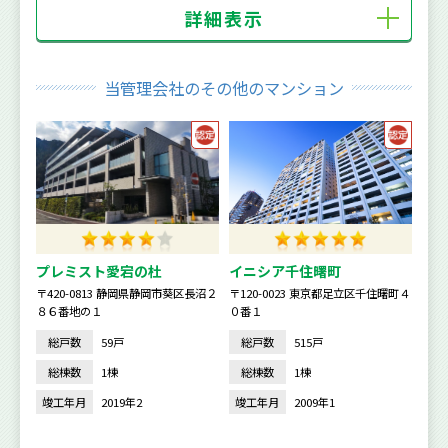
詳細表示
当管理会社のその他のマンション
プレミスト愛宕の杜
イニシア千住曙町
〒420-0813 静岡県静岡市葵区長沼２
〒120-0023 東京都足立区千住曙町４
８６番地の１
０番１
総戸数
59戸
総戸数
515戸
総棟数
1棟
総棟数
1棟
竣工年月
2019年2
竣工年月
2009年1