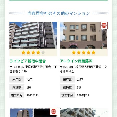
当管理会社のその他のマンション
ライフピア新宿中落合
アークイン武蔵藤沢
〒161-0032 東京都新宿区中落合二丁
〒358-0011 埼玉県入間市下藤沢１２
目８番２４号
６９番地１
総戸数
72戸
総戸数
23戸
総棟数
1棟
総棟数
1棟
竣工年月
2013年11
竣工年月
1994年11