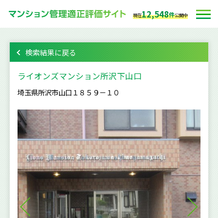
12,548
件
現在
公開中
検索結果に戻る
ライオンズマンション所沢下山口
埼玉県所沢市山口１８５９－１０