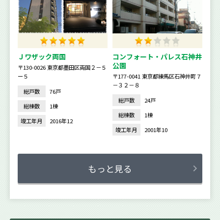
Ｊワザック両国
コンフォート・パレス石神井
公園
〒130-0026 東京都墨田区両国２－５
ー５
〒177-0041 東京都練馬区石神井町７
－３２－８
総戸数
76戸
総戸数
24戸
総棟数
1棟
総棟数
1棟
竣工年月
2016年12
竣工年月
2001年10
もっと見る