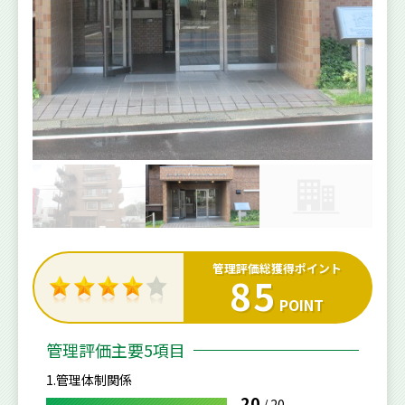
管理評価総獲得ポイント
85
POINT
管理評価主要5項目
1.管理体制関係
20
/
20