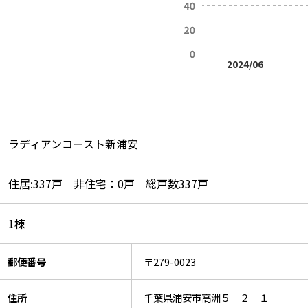
2024/06
ラディアンコースト新浦安
住居:337戸 非住宅：0戸 総戸数337戸
1棟
郵便番号
〒279-0023
住所
千葉県浦安市高洲５－２－１