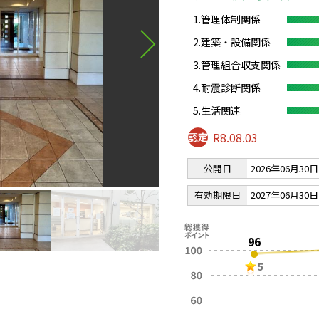
1.管理体制関係
2.建築・設備関係
3.管理組合収支関係
4.耐震診断関係
5.生活関連
R8.08.03
公開日
2026年06月30日
有効期限日
2027年06月30日
96
5