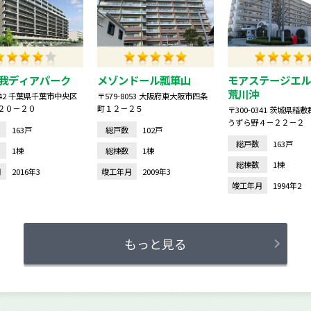
我ディアパーク
メゾンドール瓢箪山
モアステージエル
荒川沖
0842 千葉県千葉市中央区
〒579-8053 大阪府東大阪市四条
２０－２０
町１２－２５
〒300-0341 茨城県稲
うずら野４－２２－２
163戸
総戸数
102戸
総戸数
163戸
1棟
総棟数
1棟
総棟数
1棟
月
2016年3
竣工年月
2009年3
竣工年月
1994年2
もっと見る