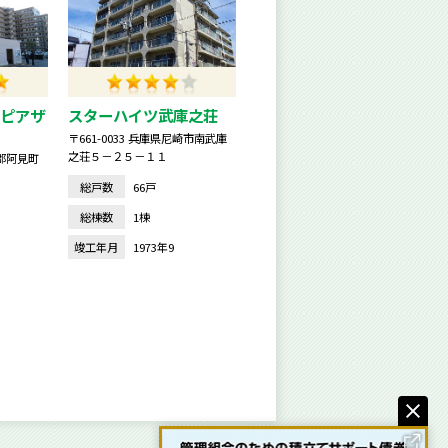
ピアザ
スターハイツ武庫之荘
〒661-0033 兵庫県尼崎市南武庫
之荘５－２５－１１
敷郡阿見町
総戸数
66戸
総棟数
1棟
竣工年月
1973年9