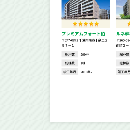
プレミアムフォート柏
ルネ蘇
〒277-0872 千葉県柏市十余二２
〒260-
９７－１
南町２－
総戸数
299戸
総戸数
総棟数
1棟
総棟数
竣工年月
2016年2
竣工年