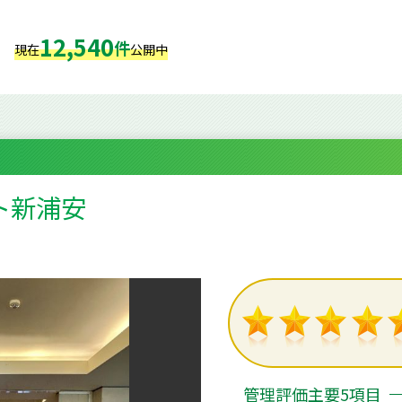
12,540
件
現在
公開中
ト新浦安
管理評価主要5項目