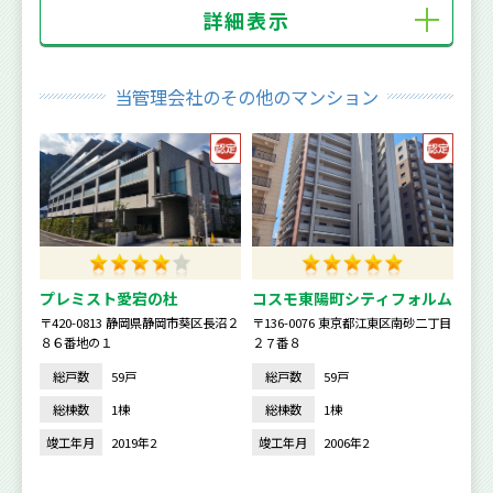
詳細表示
当管理会社のその他のマンション
プレミスト愛宕の杜
コスモ東陽町シティフォルム
〒420-0813 静岡県静岡市葵区長沼２
〒136-0076 東京都江東区南砂二丁目
８６番地の１
２７番８
総戸数
59戸
総戸数
59戸
総棟数
1棟
総棟数
1棟
竣工年月
2019年2
竣工年月
2006年2