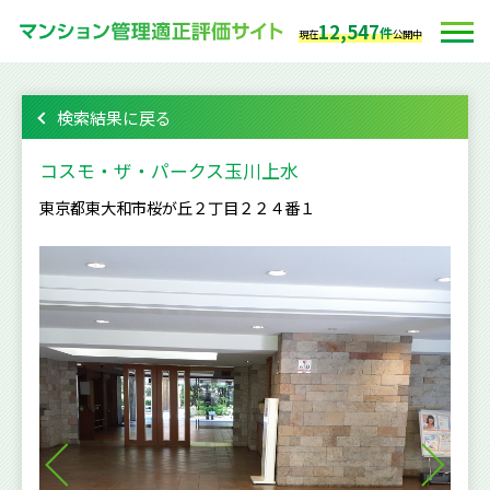
12,547
件
現在
公開中
検索結果に戻る
コスモ・ザ・パークス玉川上水
東京都東大和市桜が丘２丁目２２４番１