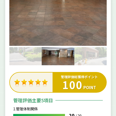
管理評価総獲得ポイント
100
POINT
管理評価主要5項目
1.管理体制関係
20
/
20