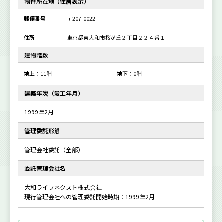
物件所在地（住居表示）
郵便番号
〒207-0022
住所
東京都東大和市桜が丘２丁目２２４番１
建物階数
地上
：11階
地下
：0階
建築年次（竣工年月）
1999年2月
管理委託形態
管理会社委託（全部）
委託管理会社名
大和ライフネクスト株式会社
現行管理会社への管理委託開始時期：1999年2月