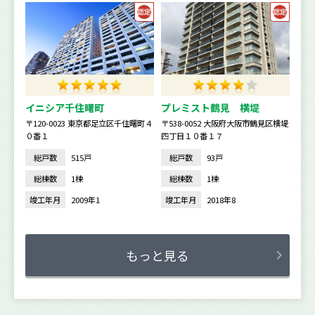
イニシア千住曙町
プレミスト鶴見 横堤
〒120-0023 東京都足立区千住曙町４
〒538-0052 大阪府大阪市鶴見区横堤
０番１
四丁目１０番１７
総戸数
515戸
総戸数
93戸
総棟数
1棟
総棟数
1棟
竣工年月
2009年1
竣工年月
2018年8
もっと見る