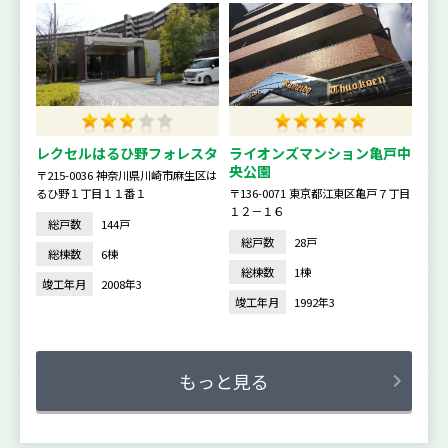
レクセルはるひ野フォレスタ
ライオンズマンション亀戸中
央公園
〒215-0036 神奈川県川崎市麻生区は
るひ野１丁目１１番１
〒136-0071 東京都江東区亀戸７丁目
１２－１６
総戸数
144戸
総戸数
28戸
総棟数
6棟
総棟数
1棟
竣工年月
2008年3
竣工年月
1992年3
もっと見る