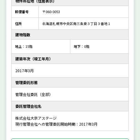
物件所在地（住居表示）
郵便番号
〒060-0053
住所
北海道札幌市中央区南三条東３丁目３番地１
建物階数
地上
：15階
地下
：0階
建築年次（竣工年月）
2017年3月
管理委託形態
管理会社委託（全部）
委託管理会社名
株式会社大京アステージ
現行管理会社への管理委託開始時期：2017年3月