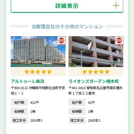
詳細表示
当管理会社のその他のマンション
アルトゥーレ美浜
ライオンズガーデン橦木町
〒904-0113 沖縄県中頭郡北谷町字宮
〒461-0014 愛知県名古屋市東区橦木
城１－１
町１丁目２２番地
総戸数
421戸
総戸数
41戸
総棟数
1棟
総棟数
1棟
竣工年月
2010年3
竣工年月
2003年2