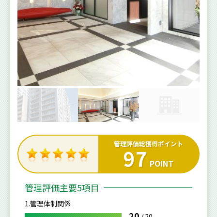
管理評価総獲得ポイント
97
POINT
管理評価主要5項目
1.管理体制関係
20
/
20