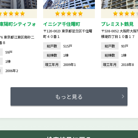
東陽町シティフォ
イニシア千住曙町
プレミスト鶴見 
〒120-0023 東京都足立区千住曙
〒538-0052 大阪府大
町４０番１
横堤四丁目１０番１７
0076 東京都江東区南砂二
番８
総戸数
515戸
総戸数
93戸
59戸
総棟数
1棟
総棟数
1棟
1棟
竣工年月
2009年1
竣工年月
2018年8
月
2006年2
もっと見る