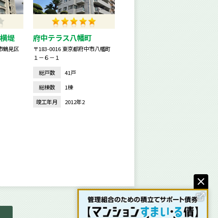
横堤
府中テラス八幡町
阪市鶴見区
〒183-0016 東京都府中市八幡町
１－６－１
総戸数
41戸
総棟数
1棟
竣工年月
2012年2