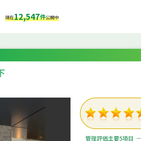
12,547
件
現在
公開中
下
６
管理評価主要5項目