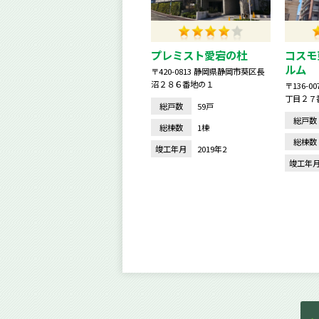
プレミスト愛宕の杜
コスモ
ルム
〒420-0813 静岡県静岡市葵区長
沼２８６番地の１
〒136-
丁目２７
総戸数
59戸
総戸数
総棟数
1棟
総棟数
竣工年月
2019年2
竣工年