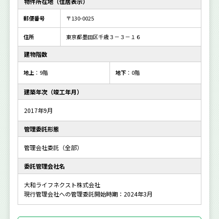
物件所在地（住居表示）
郵便番号
〒130-0025
住所
東京都墨田区千歳３－３－１６
建物階数
地上
：9階
地下
：0階
建築年次（竣工年月）
2017年9月
管理委託形態
管理会社委託（全部）
委託管理会社名
大和ライフネクスト株式会社
現行管理会社への管理委託開始時期：2024年3月