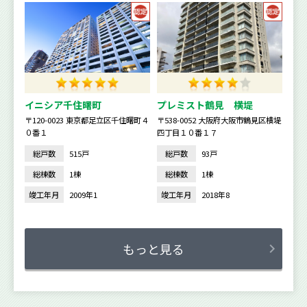
イニシア千住曙町
プレミスト鶴見 横堤
〒120-0023 東京都足立区千住曙町４
〒538-0052 大阪府大阪市鶴見区横堤
０番１
四丁目１０番１７
総戸数
515戸
総戸数
93戸
総棟数
1棟
総棟数
1棟
竣工年月
2009年1
竣工年月
2018年8
もっと見る