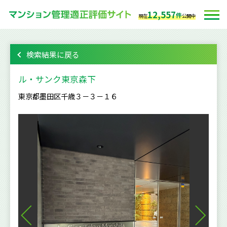
12,557
件
現在
公開中
検索結果に戻る
ル・サンク東京森下
東京都墨田区千歳３－３－１６