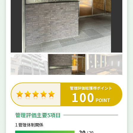
管理評価総獲得ポイント
100
POINT
管理評価主要5項目
1.管理体制関係
20
/
20