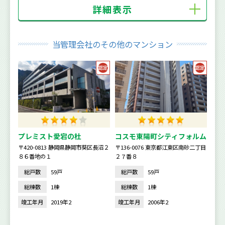
詳細表示
当管理会社のその他のマンション
プレミスト愛宕の杜
コスモ東陽町シティフォルム
〒420-0813 静岡県静岡市葵区長沼２
〒136-0076 東京都江東区南砂二丁目
８６番地の１
２７番８
総戸数
59戸
総戸数
59戸
総棟数
1棟
総棟数
1棟
竣工年月
2019年2
竣工年月
2006年2