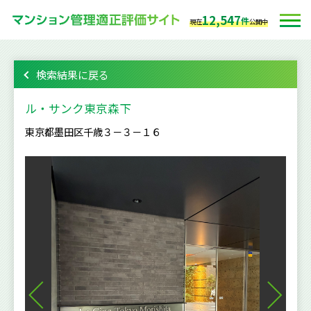
12,547
件
現在
公開中
検索結果に戻る
ル・サンク東京森下
東京都墨田区千歳３－３－１６