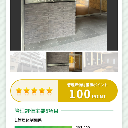
管理評価総獲得ポイント
100
POINT
管理評価主要5項目
1.管理体制関係
20
/
20