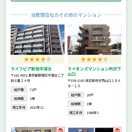
当管理会社のその他のマンション
ライフピア新宿中落合
ライオンズマンション所沢下
山口
〒161-0032 東京都新宿区中落合二丁
目８番２４号
〒359-1145 埼玉県所沢市山口１８５
９－１０
総戸数
72戸
総戸数
29戸
総棟数
1棟
総棟数
1棟
竣工年月
2013年11
竣工年月
1988年1