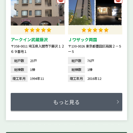
アークイン武蔵藤沢
Ｊワザック両国
〒358-0011 埼玉県入間市下藤沢１２
〒130-0026 東京都墨田区両国２－５
６９番地１
ー５
総戸数
23戸
総戸数
76戸
総棟数
1棟
総棟数
1棟
竣工年月
1994年11
竣工年月
2016年12
もっと見る