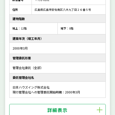
住所
広島県広島市安佐南区八木九丁目２６番５号
建物階数
地上
：12階
地下
：0階
建築年次（竣工年月）
2000年3月
管理委託形態
管理会社委託（全部）
委託管理会社名
日本ハウズイング株式会社
現行管理会社への管理委託開始時期：2000年3月
詳細表示