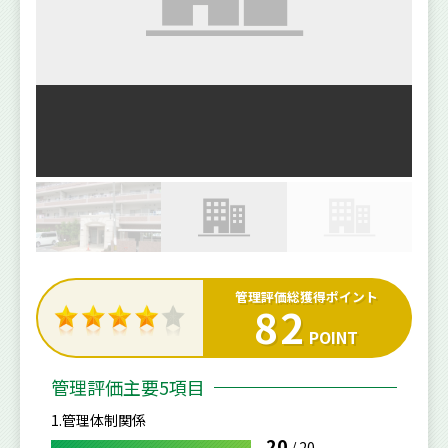
管理評価総獲得ポイント
82
POINT
管理評価主要5項目
1.管理体制関係
20
/
20