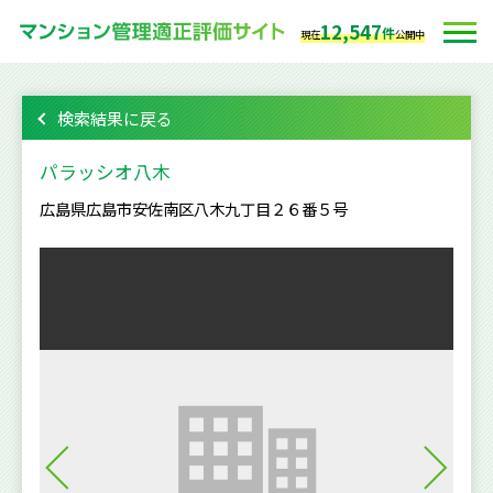
12,547
件
現在
公開中
検索結果に戻る
パラッシオ八木
広島県広島市安佐南区八木九丁目２６番５号