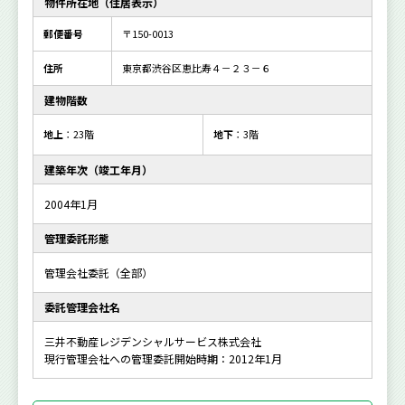
物件所在地（住居表示）
郵便番号
〒150-0013
住所
東京都渋谷区恵比寿４－２３－６
建物階数
地上
：23階
地下
：3階
建築年次（竣工年月）
2004年1月
管理委託形態
管理会社委託（全部）
委託管理会社名
三井不動産レジデンシャルサービス株式会社
現行管理会社への管理委託開始時期：2012年1月