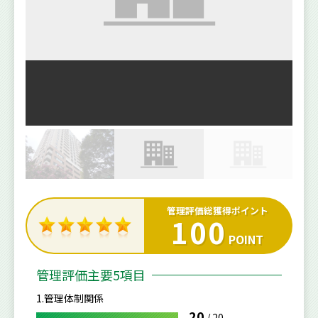
管理評価総獲得ポイント
100
POINT
管理評価主要5項目
1.管理体制関係
20
/
20