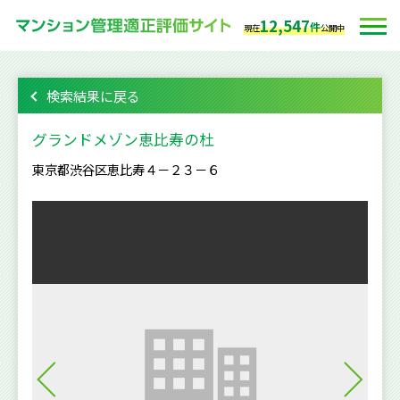
12,547
件
現在
公開中
検索結果に戻る
グランドメゾン恵比寿の杜
東京都渋谷区恵比寿４－２３－６