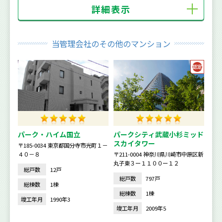
詳細表示
当管理会社のその他のマンション
パーク・ハイム国立
パークシティ武蔵小杉ミッド
スカイタワー
〒185-0034 東京都国分寺市光町１－
４０－８
〒211-0004 神奈川県川崎市中原区新
丸子東３ー１１００ー１２
総戸数
12戸
総戸数
797戸
総棟数
1棟
総棟数
1棟
竣工年月
1990年3
竣工年月
2009年5