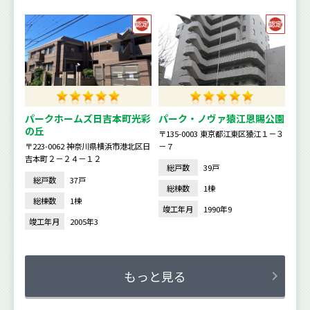
パークホームズ日吉本町光彩
パーク・ノヴァ猿江恩賜公園
の丘
〒135-0003 東京都江東区猿江１－３
〒223-0062 神奈川県横浜市港北区日
－７
吉本町２－２４－１２
総戸数
39戸
総戸数
37戸
総棟数
1棟
総棟数
1棟
竣工年月
1990年9
竣工年月
2005年3
もっと見る