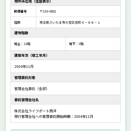
物件所在地（住居表示）
郵便番号
〒330-0802
住所
埼玉県さいたま市大宮区宮町４－８６－１
建物階数
地上
：14階
地下
：0階
建築年次（竣工年月）
2004年11月
管理委託形態
管理会社委託（全部）
委託管理会社名
株式会社ライフポート西洋
現行管理会社への管理委託開始時期：2004年11月