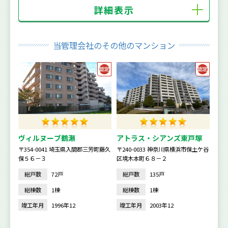
詳細表示
当管理会社のその他のマンション
ヴィルヌーブ鶴瀬
アトラス・シアンズ東戸塚
〒354-0041 埼玉県入間郡三芳町藤久
〒240-0033 神奈川県横浜市保土ケ谷
保５６－３
区境木本町６８－２
総戸数
72戸
総戸数
135戸
総棟数
1棟
総棟数
1棟
竣工年月
1996年12
竣工年月
2003年12