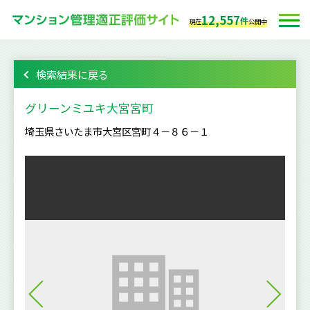
12,557
件
現在
公開中
検索結果に戻る
グリーンミユキ大宮宮町
埼玉県さいたま市大宮区宮町４－８６－１