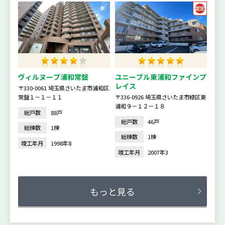
ヴィルヌーブ浦和常盤
ユニーブル東浦和ファインプ
レイス
〒330-0061 埼玉県さいたま市浦和区
常盤１－１－１１
〒336-0926 埼玉県さいたま市緑区東
浦和９－１２－１８
総戸数
88戸
総戸数
46戸
総棟数
1棟
総棟数
1棟
竣工年月
1998年8
竣工年月
2007年3
もっと見る