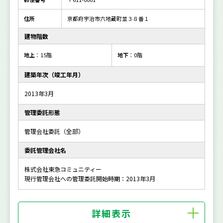
住所
京都府宇治市六地蔵町並３８番１
建物階数
地上
：15階
地下
：0階
建築年次（竣工年月）
2013年3月
管理委託形態
管理会社委託（全部）
委託管理会社名
株式会社東急コミュニティー
現行管理会社への管理委託開始時期：2013年3月
詳細表示