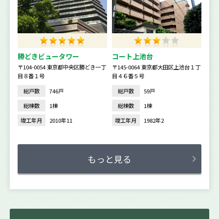
勝どきビュータワー
コート上池台
〒104-0054 東京都中央区勝どき一丁
〒145-0064 東京都大田区上池台１丁
目８番１号
目４６番５号
総戸数
746戸
総戸数
59戸
総棟数
1棟
総棟数
1棟
竣工年月
2010年11
竣工年月
1982年2
もっと見る