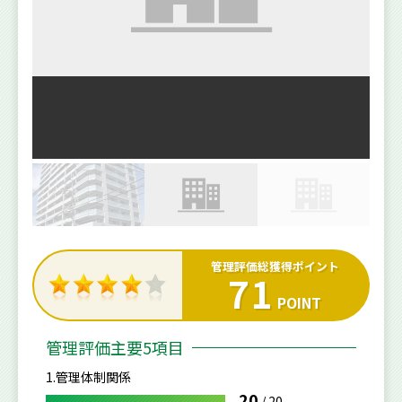
管理評価総獲得ポイント
71
POINT
管理評価主要5項目
1.管理体制関係
20
/
20