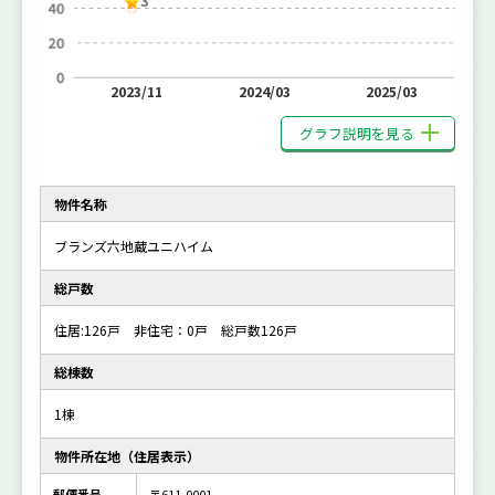
3
2023/11
2024/03
2025/03
グラフ説明を見る
物件名称
ブランズ六地蔵ユニハイム
総戸数
住居:126戸 非住宅：0戸 総戸数126戸
総棟数
1棟
物件所在地（住居表示）
郵便番号
〒611-0001