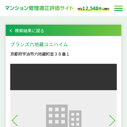
12,548
件
現在
公開中
検索結果に戻る
ブランズ六地蔵ユニハイム
京都府宇治市六地蔵町並３８番１