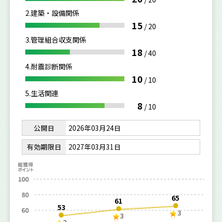
2.建築・設備関係
15
/
20
3.管理組合収支関係
18
/
40
4.耐震診断関係
10
/
10
5.生活関連
8
/
10
公開日
2026年03月24日
有効期限日
2027年03月31日
65
61
53
3
3