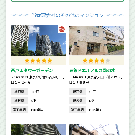
当管理会社のその他のマンション
西戸山タワーガーデン
東急ドエルアルス鵜の木
〒169-0073 東京都新宿区百人町３丁
〒146-0091 東京都大田区鵜の木３丁
目１－２～６
目１７番９号
総戸数
587戸
総戸数
35戸
総棟数
3棟
総棟数
1棟
竣工年月
1988年4
竣工年月
1985年3