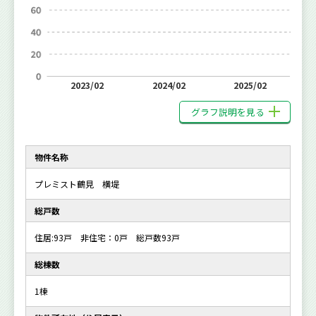
2023/02
2024/02
2025/02
グラフ説明を見る
物件名称
プレミスト鶴見 横堤
総戸数
住居:93戸 非住宅：0戸 総戸数93戸
総棟数
1棟