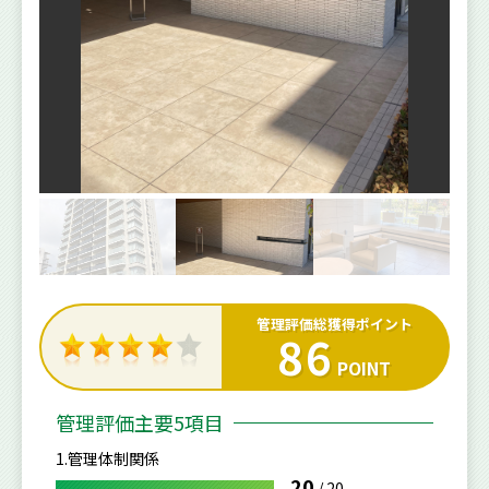
管理評価総獲得ポイント
86
POINT
管理評価主要5項目
1.管理体制関係
20
/
20