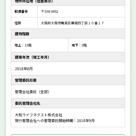
物件所在地（住居表示）
郵便番号
〒538-0052
住所
大阪府大阪市鶴見区横堤四丁目１０番１７
建物階数
地上
：15階
地下
：0階
建築年次（竣工年月）
2018年8月
管理委託形態
管理会社委託（全部）
委託管理会社名
大和ライフネクスト株式会社
現行管理会社への管理委託開始時期：2018年9月