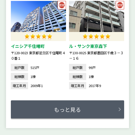
イニシア千住曙町
ル・サンク東京森下
〒120-0023 東京都足立区千住曙町４
〒130-0025 東京都墨田区千歳３－３
０番１
－１６
総戸数
515戸
総戸数
99戸
総棟数
1棟
総棟数
1棟
竣工年月
2009年1
竣工年月
2017年9
もっと見る