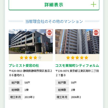
詳細表示
当管理会社のその他のマンション
プレミスト愛宕の杜
コスモ東陽町シティフォルム
〒420-0813 静岡県静岡市葵区長沼２
〒136-0076 東京都江東区南砂二丁目
８６番地の１
２７番８
総戸数
59戸
総戸数
59戸
総棟数
1棟
総棟数
1棟
竣工年月
2019年2
竣工年月
2006年2