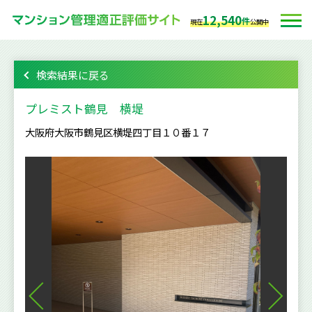
12,540
件
現在
公開中
検索結果に戻る
プレミスト鶴見 横堤
大阪府大阪市鶴見区横堤四丁目１０番１７