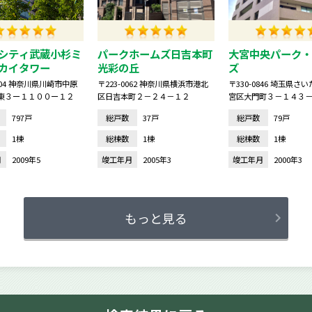
シティ武蔵小杉ミ
パークホームズ日吉本町
大宮中央パーク・
カイタワー
光彩の丘
ズ
0004 神奈川県川崎市中原
〒223-0062 神奈川県横浜市港北
〒330-0846 埼玉県さ
東３ー１１００ー１２
区日吉本町２－２４－１２
宮区大門町３－１４３
797戸
総戸数
37戸
総戸数
79戸
1棟
総棟数
1棟
総棟数
1棟
月
2009年5
竣工年月
2005年3
竣工年月
2000年3
もっと見る