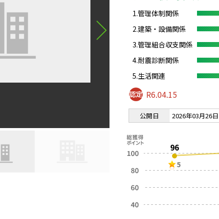
1.管理体制関係
2.建築・設備関係
3.管理組合収支関係
4.耐震診断関係
5.生活関連
R6.04.15
公開日
2026年03月26日
96
5