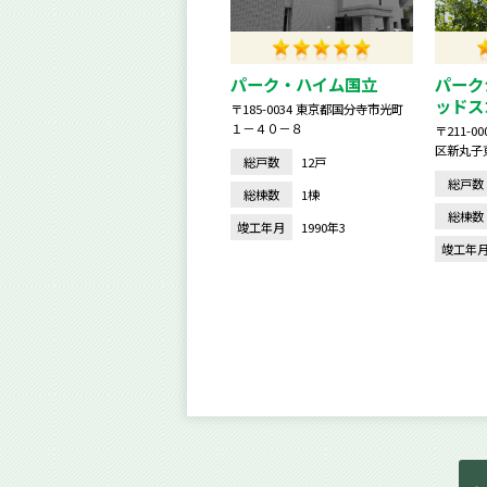
パーク・ハイム国立
パーク
ッドス
〒185-0034 東京都国分寺市光町
１－４０－８
〒211-
区新丸子
総戸数
12戸
総戸数
総棟数
1棟
総棟数
竣工年月
1990年3
竣工年