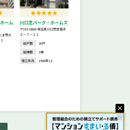
ホーム
川口芝パーク・ホームズ
〒333-0868 埼玉県川口市芝高木
２－７－１１
いたま市大
－１
総戸数
20戸
総棟数
1棟
竣工年月
1989年12