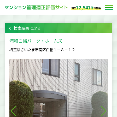
12,541
件
現在
公開中
検索結果に戻る
浦和白幡パーク・ホームズ
埼玉県さいたま市南区白幡１－８－１２