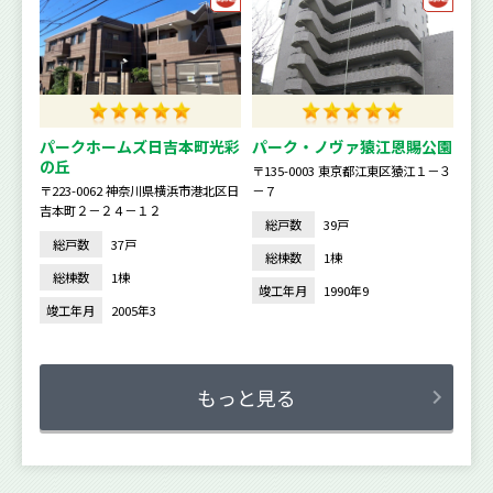
パークホームズ日吉本町光彩
パーク・ノヴァ猿江恩賜公園
の丘
〒135-0003 東京都江東区猿江１－３
〒223-0062 神奈川県横浜市港北区日
－７
吉本町２－２４－１２
総戸数
39戸
総戸数
37戸
総棟数
1棟
総棟数
1棟
竣工年月
1990年9
竣工年月
2005年3
もっと見る