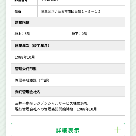
住所
埼玉県さいたま市南区白幡１－８－１２
建物階数
地上
：5階
地下
：0階
建築年次（竣工年月）
1988年10月
管理委託形態
管理会社委託（全部）
委託管理会社名
三井不動産レジデンシャルサービス株式会社
現行管理会社への管理委託開始時期：1988年10月
詳細表示