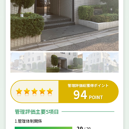
管理評価総獲得ポイント
94
POINT
管理評価主要5項目
1.管理体制関係
20
/
20