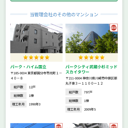
当管理会社のその他のマンション
パーク・ハイム国立
パークシティ武蔵小杉ミッド
スカイタワー
〒185-0034 東京都国分寺市光町１－
４０－８
〒211-0004 神奈川県川崎市中原区新
丸子東３ー１１００ー１２
総戸数
12戸
総戸数
797戸
総棟数
1棟
総棟数
1棟
竣工年月
1990年3
竣工年月
2009年5