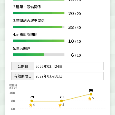
2.建築・設備関係
20
/
20
3.管理組合収支関係
38
/
40
4.耐震診断関係
10
/
10
5.生活関連
6
/
10
公開日
2026年03月24日
有効期限日
2027年03月31日
96
79
79
5
4
4