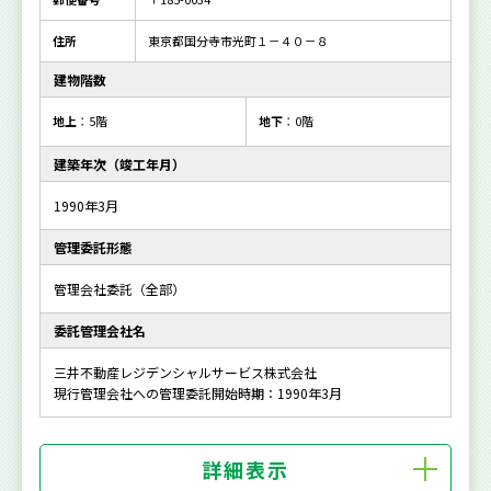
住所
東京都国分寺市光町１－４０－８
建物階数
地上
：5階
地下
：0階
建築年次（竣工年月）
1990年3月
管理委託形態
管理会社委託（全部）
委託管理会社名
三井不動産レジデンシャルサービス株式会社
現行管理会社への管理委託開始時期：1990年3月
詳細表示