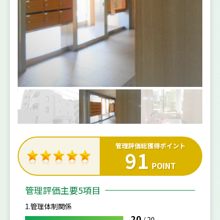
管理評価総獲得ポイント
91
POINT
管理評価主要5項目
1.管理体制関係
20
/
20