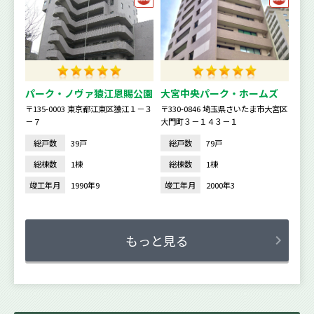
パーク・ノヴァ猿江恩賜公園
大宮中央パーク・ホームズ
〒135-0003 東京都江東区猿江１－３
〒330-0846 埼玉県さいたま市大宮区
－７
大門町３－１４３－１
総戸数
39戸
総戸数
79戸
総棟数
1棟
総棟数
1棟
竣工年月
1990年9
竣工年月
2000年3
もっと見る