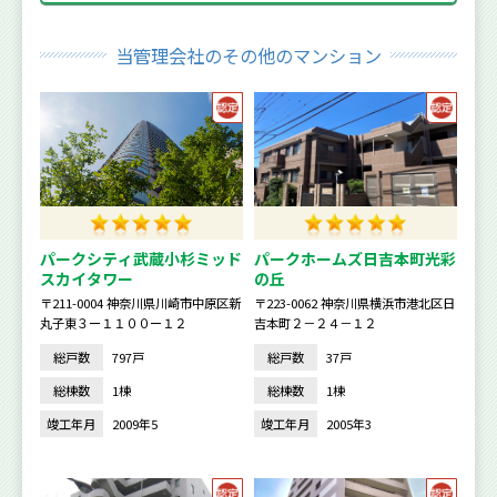
当管理会社のその他のマンション
パークシティ武蔵小杉ミッド
パークホームズ日吉本町光彩
スカイタワー
の丘
〒211-0004 神奈川県川崎市中原区新
〒223-0062 神奈川県横浜市港北区日
丸子東３ー１１００ー１２
吉本町２－２４－１２
総戸数
797戸
総戸数
37戸
総棟数
1棟
総棟数
1棟
竣工年月
2009年5
竣工年月
2005年3