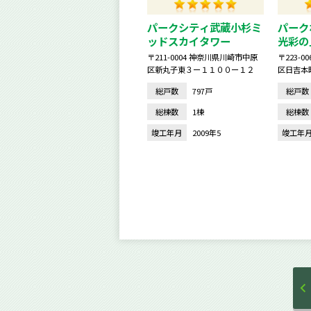
パークシティ武蔵小杉ミ
パーク
ッドスカイタワー
光彩の
〒211-0004 神奈川県川崎市中原
〒223-
区新丸子東３ー１１００ー１２
区日吉本
総戸数
797戸
総戸数
総棟数
1棟
総棟数
竣工年月
2009年5
竣工年