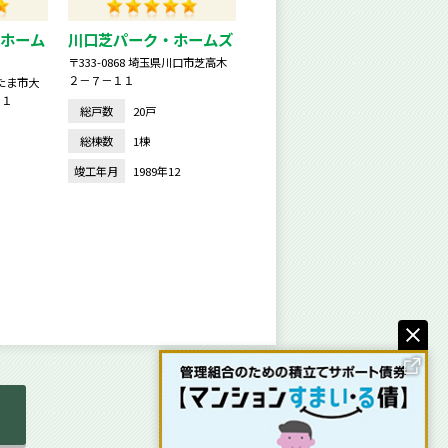
ホーム
川口芝パーク・ホームズ
〒333-0868 埼玉県川口市芝高木
２－７－１１
いたま市大
－１
総戸数
20戸
総棟数
1棟
竣工年月
1989年12