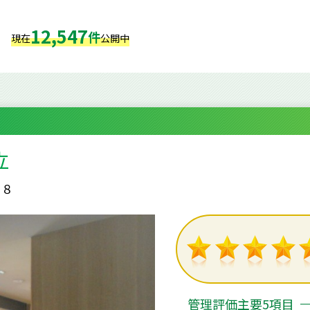
12,547
件
現在
公開中
立
－８
管理評価主要5項目