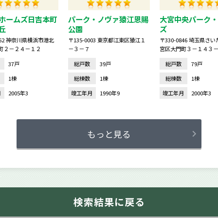
ホームズ日吉本町
パーク・ノヴァ猿江恩賜
大宮中央パーク・
丘
公園
ズ
0062 神奈川県横浜市港北
〒135-0003 東京都江東区猿江１
〒330-0846 埼玉県さ
町２－２４－１２
－３－７
宮区大門町３－１４３
37戸
総戸数
39戸
総戸数
79戸
1棟
総棟数
1棟
総棟数
1棟
月
2005年3
竣工年月
1990年9
竣工年月
2000年3
もっと見る
検索結果に戻る