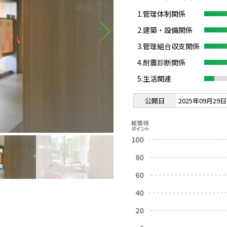
1.管理体制関係
2.建築・設備関係
3.管理組合収支関係
4.耐震診断関係
5.生活関連
公開日
2025年09月29日