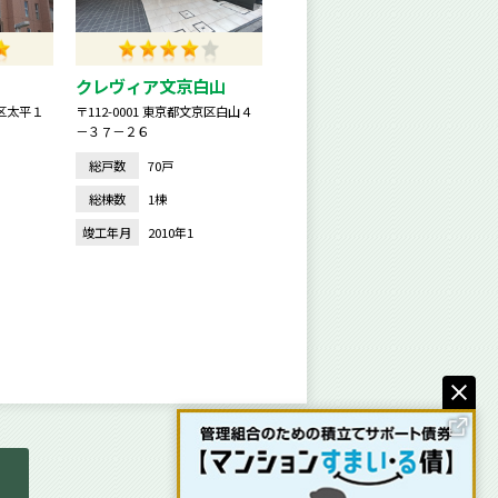
クレヴィア文京白山
田区太平１
〒112-0001 東京都文京区白山４
－３７－２６
総戸数
70戸
総棟数
1棟
竣工年月
2010年1