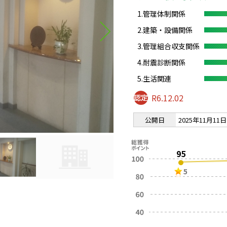
1.管理体制関係
2.建築・設備関係
3.管理組合収支関係
4.耐震診断関係
5.生活関連
R6.12.02
公開日
2025年11月11日
95
5