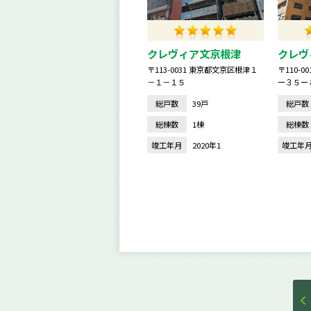
クレヴィア文京根津
クレヴ
〒113-0031 東京都文京区根津１
〒110-
－１－１５
ー３５ー
総戸数
39戸
総戸数
総棟数
1棟
総棟数
竣工年月
2020年1
竣工年