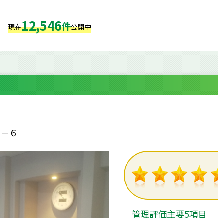
12,546
件
現在
公開中
３－６
管理評価主要5項目