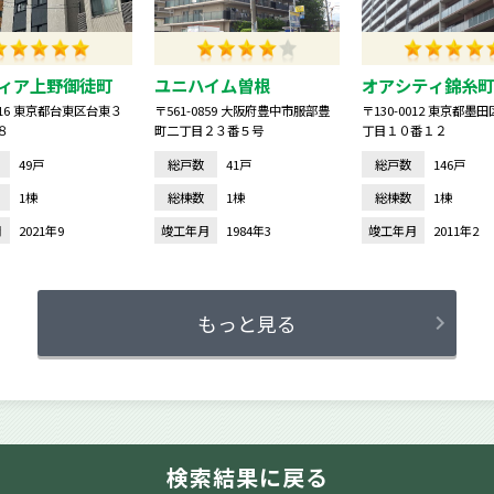
ィア上野御徒町
ユニハイム曽根
オアシティ錦糸町
0016 東京都台東区台東３
〒561-0859 大阪府豊中市服部豊
〒130-0012 東京都墨
８
町二丁目２３番５号
丁目１０番１２
49戸
総戸数
41戸
総戸数
146戸
1棟
総棟数
1棟
総棟数
1棟
月
2021年9
竣工年月
1984年3
竣工年月
2011年2
もっと見る
検索結果に戻る