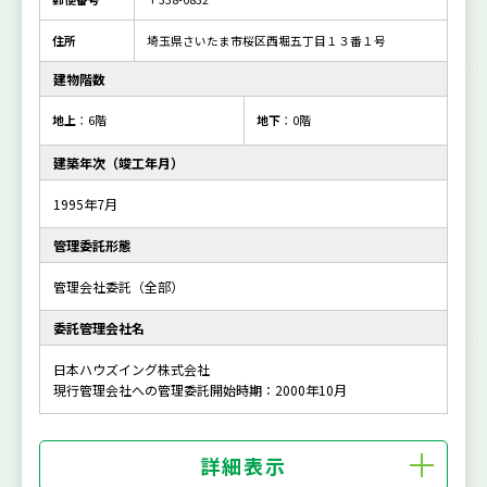
住所
埼玉県さいたま市桜区西堀五丁目１３番１号
建物階数
地上
：6階
地下
：0階
建築年次（竣工年月）
1995年7月
管理委託形態
管理会社委託（全部）
委託管理会社名
日本ハウズイング株式会社
現行管理会社への管理委託開始時期：2000年10月
詳細表示