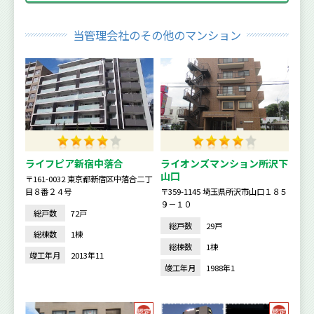
当管理会社のその他のマンション
ライフピア新宿中落合
ライオンズマンション所沢下
山口
〒161-0032 東京都新宿区中落合二丁
目８番２４号
〒359-1145 埼玉県所沢市山口１８５
９－１０
総戸数
72戸
総戸数
29戸
総棟数
1棟
総棟数
1棟
竣工年月
2013年11
竣工年月
1988年1