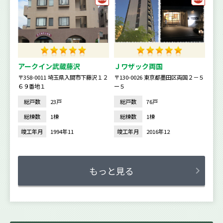
アークイン武蔵藤沢
Ｊワザック両国
〒358-0011 埼玉県入間市下藤沢１２
〒130-0026 東京都墨田区両国２－５
６９番地１
ー５
総戸数
23戸
総戸数
76戸
総棟数
1棟
総棟数
1棟
竣工年月
1994年11
竣工年月
2016年12
もっと見る