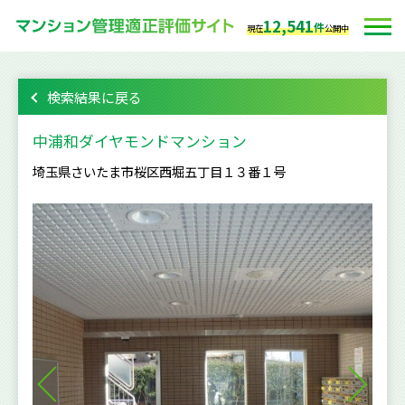
12,541
件
現在
公開中
検索結果に戻る
中浦和ダイヤモンドマンション
埼玉県さいたま市桜区西堀五丁目１３番１号