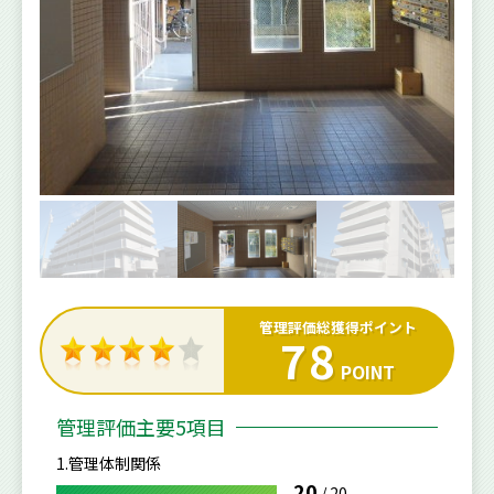
管理評価総獲得ポイント
78
POINT
管理評価主要5項目
1.管理体制関係
20
/
20