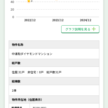
3
2022/12
2023/12
2024/12
グラフ説明を見る
物件名称
中浦和ダイヤモンドマンション
総戸数
住居:31戸 非住宅：0戸 総戸数31戸
総棟数
1棟
物件所在地（住居表示）
郵便番号
〒338-0832