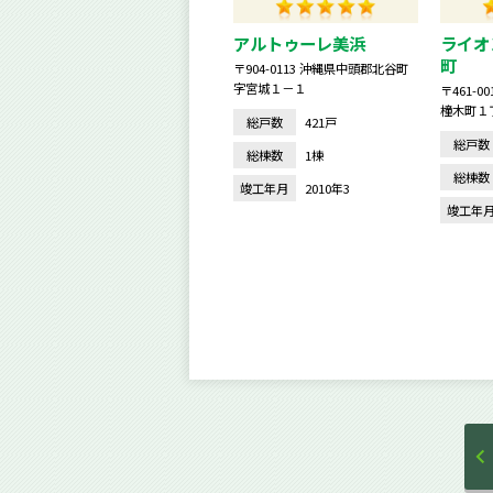
アルトゥーレ美浜
ライオ
町
〒904-0113 沖縄県中頭郡北谷町
字宮城１－１
〒461-
橦木町１
総戸数
421戸
総戸数
総棟数
1棟
総棟数
竣工年月
2010年3
竣工年