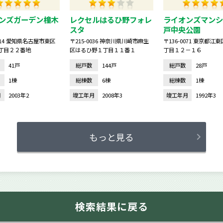
ンズガーデン橦木
レクセルはるひ野フォレ
ライオンズマンシ
スタ
戸中央公園
0014 愛知県名古屋市東区
〒215-0036 神奈川県川崎市麻生
〒136-0071 東京都江
丁目２２番地
区はるひ野１丁目１１番１
丁目１２－１６
41戸
総戸数
144戸
総戸数
28戸
1棟
総棟数
6棟
総棟数
1棟
月
2003年2
竣工年月
2008年3
竣工年月
1992年3
もっと見る
検索結果に戻る