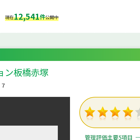
12,541
件
現在
公開中
ョン板橋赤塚
－７
管理評価主要5項目