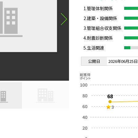
1.管理体制関係
2.建築・設備関係
3.管理組合収支関係
4.耐震診断関係
5.生活関連
公開日
2026年06月25日
68
3