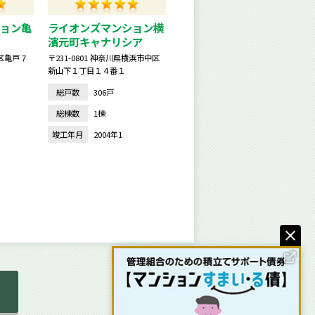
ョン亀
ライオンズマンション横
濱元町キャナリシア
東区亀戸７
〒231-0801 神奈川県横浜市中区
新山下１丁目１４番１
総戸数
306戸
総棟数
1棟
竣工年月
2004年1