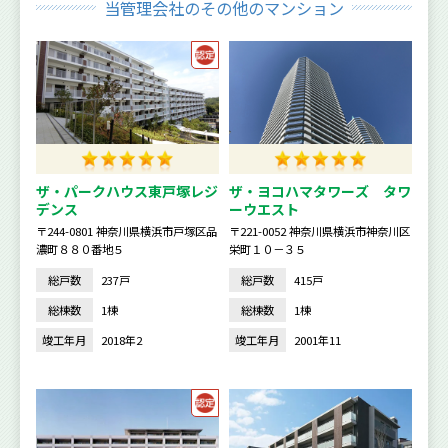
当管理会社のその他のマンション
ザ・パークハウス東戸塚レジ
ザ・ヨコハマタワーズ タワ
デンス
ーウエスト
〒244-0801 神奈川県横浜市戸塚区品
〒221-0052 神奈川県横浜市神奈川区
濃町８８０番地５
栄町１０－３５
総戸数
237戸
総戸数
415戸
総棟数
1棟
総棟数
1棟
竣工年月
2018年2
竣工年月
2001年11