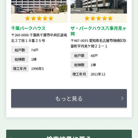
千葉パークハウス
ザ・パークハウス八事月見ヶ
岡
〒260-0006 千葉県千葉市中央区道場
北２丁目１８番２５号
〒467-0035 愛知県名古屋市瑞穂区弥
富町字月見ケ岡２２－１
総戸数
74戸
総戸数
48戸
総棟数
1棟
総棟数
1棟
竣工年月
1996年3
竣工年月
2011年12
もっと見る