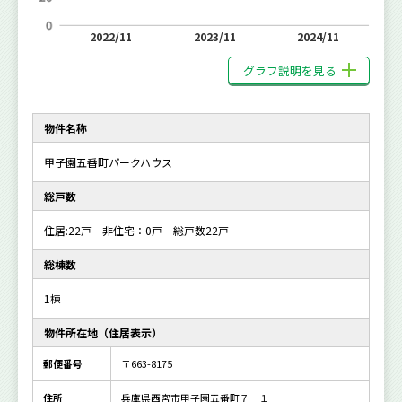
2022/11
2023/11
2024/11
グラフ説明を見る
物件名称
甲子園五番町パークハウス
総戸数
住居:22戸 非住宅：0戸 総戸数22戸
総棟数
1棟
物件所在地（住居表示）
郵便番号
〒663-8175
住所
兵庫県西宮市甲子園五番町７－１