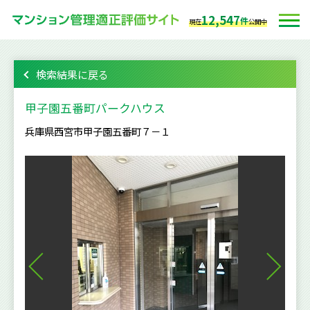
12,547
件
現在
公開中
検索結果に戻る
甲子園五番町パークハウス
兵庫県西宮市甲子園五番町７－１