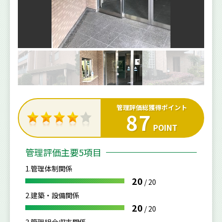
管理評価総獲得ポイント
87
POINT
管理評価主要5項目
1.管理体制関係
20
/
20
2.建築・設備関係
20
/
20