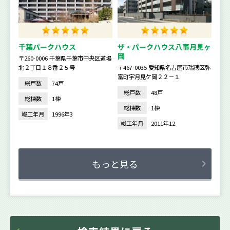
千葉パークハウス
ザ・パークハウス八事月見ヶ
岡
〒260-0006 千葉県千葉市中央区道場
北２丁目１８番２５号
〒467-0035 愛知県名古屋市瑞穂区弥
富町字月見ケ岡２２－１
総戸数
74戸
総戸数
48戸
総棟数
1棟
総棟数
1棟
竣工年月
1996年3
竣工年月
2011年12
もっと見る