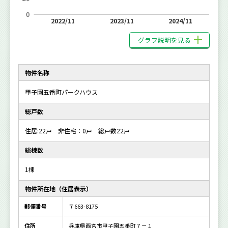
2022/11
2023/11
2024/11
グラフ説明を見る
物件名称
甲子園五番町パークハウス
総戸数
住居:22戸 非住宅：0戸 総戸数22戸
総棟数
1棟
物件所在地（住居表示）
郵便番号
〒663-8175
住所
兵庫県西宮市甲子園五番町７－１