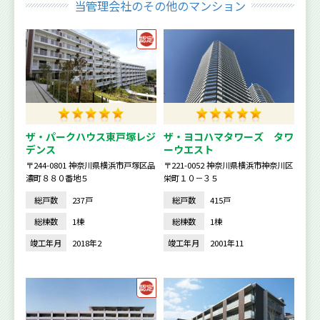
当管理会社のその他のマンション
ザ・パークハウス東戸塚レジ
ザ・ヨコハマタワーズ タワ
デンス
ーウエスト
〒244-0801 神奈川県横浜市戸塚区品
〒221-0052 神奈川県横浜市神奈川区
濃町８８０番地５
栄町１０－３５
総戸数
237戸
総戸数
415戸
総棟数
1棟
総棟数
1棟
竣工年月
2018年2
竣工年月
2001年11