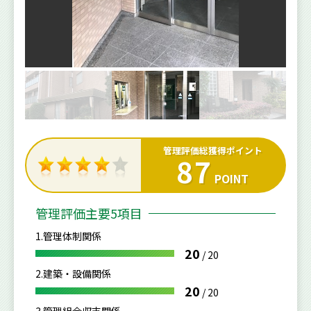
管理評価総獲得ポイント
87
POINT
管理評価主要5項目
1.管理体制関係
20
/
20
2.建築・設備関係
20
/
20