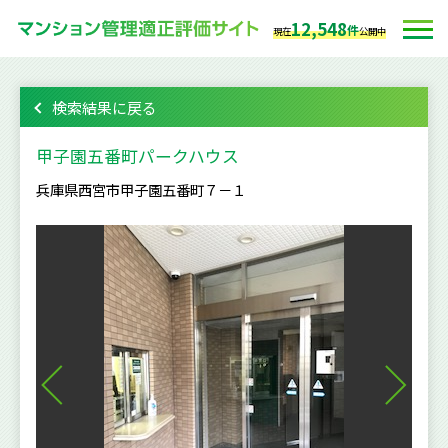
12,548
件
現在
公開中
検索結果に戻る
甲子園五番町パークハウス
兵庫県西宮市甲子園五番町７－１