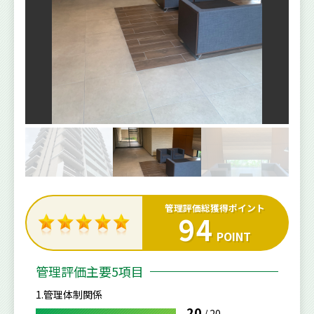
管理評価総獲得ポイント
94
POINT
管理評価主要5項目
1.管理体制関係
20
/
20