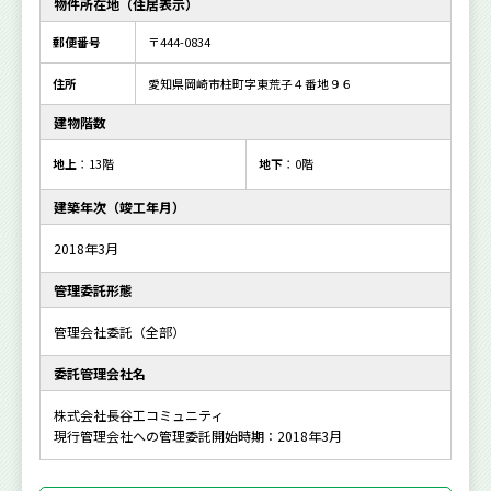
物件所在地（住居表示）
郵便番号
〒444-0834
住所
愛知県岡崎市柱町字東荒子４番地９６
建物階数
地上
：13階
地下
：0階
建築年次（竣工年月）
2018年3月
管理委託形態
管理会社委託（全部）
委託管理会社名
株式会社長谷工コミュニティ
現行管理会社への管理委託開始時期：2018年3月