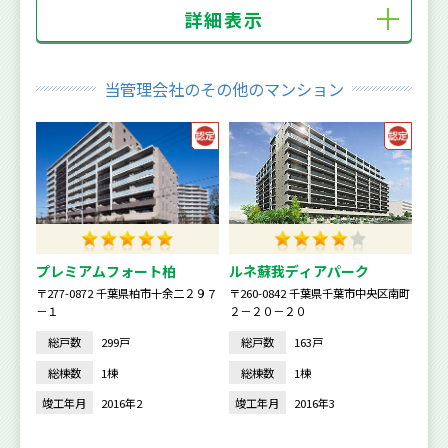
詳細表示
当管理会社のその他のマンション
プレミアムフォート柏
ルネ蘇我ディアパーク
〒277-0872 千葉県柏市十余二２９７
〒260-0842 千葉県千葉市中央区南町
－１
２－２０－２０
総戸数
299戸
総戸数
163戸
総棟数
1棟
総棟数
1棟
竣工年月
2016年2
竣工年月
2016年3