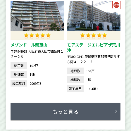
メゾンドール瓢箪山
モアステージエルピアザ荒川
沖
〒579-8053 大阪府東大阪市四条町１
２－２５
〒300-0341 茨城県稲敷郡阿見町うず
ら野４－２２－２
総戸数
102戸
総戸数
163戸
総棟数
1棟
総棟数
1棟
竣工年月
2009年3
竣工年月
1994年2
もっと見る