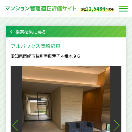
12,548
件
現在
公開中
検索結果に戻る
アルバックス岡崎駅東
愛知県岡崎市柱町字東荒子４番地９６