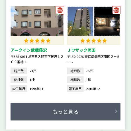
アークイン武蔵藤沢
Ｊワザック両国
〒358-0011 埼玉県入間市下藤沢１２
〒130-0026 東京都墨田区両国２－５
６９番地１
ー５
総戸数
23戸
総戸数
76戸
総棟数
1棟
総棟数
1棟
竣工年月
1994年11
竣工年月
2016年12
もっと見る