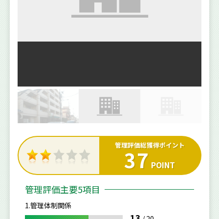
管理評価総獲得ポイント
37
POINT
管理評価主要5項目
1.管理体制関係
13
/
20