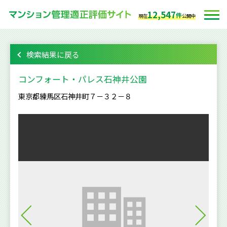
12,547
件
現在
公開中
検索結果に戻る
コンフォート・パレス石神井公園
東京都練馬区石神井町７－３２－８