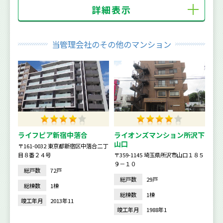
詳細表示
当管理会社のその他のマンション
ライフピア新宿中落合
ライオンズマンション所沢下
山口
〒161-0032 東京都新宿区中落合二丁
目８番２４号
〒359-1145 埼玉県所沢市山口１８５
９－１０
総戸数
72戸
総戸数
29戸
総棟数
1棟
総棟数
1棟
竣工年月
2013年11
竣工年月
1988年1