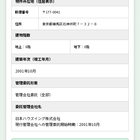
物件所在地（住居表示）
郵便番号
〒177-0041
住所
東京都練馬区石神井町７－３２－８
建物階数
地上
：6階
地下
：0階
建築年次（竣工年月）
2001年10月
管理委託形態
管理会社委託（全部）
委託管理会社名
日本ハウズイング株式会社
現行管理会社への管理委託開始時期：2001年10月