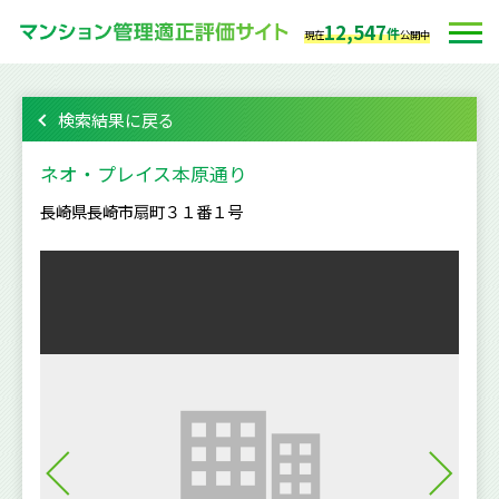
12,547
件
現在
公開中
検索結果に戻る
ネオ・プレイス本原通り
長崎県長崎市扇町３１番１号