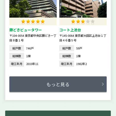
勝どきビュータワー
コート上池台
〒104-0054 東京都中央区勝どき一丁
〒145-0064 東京都大田区上池台１丁
目８番１号
目４６番５号
総戸数
746戸
総戸数
59戸
総棟数
1棟
総棟数
1棟
竣工年月
2010年11
竣工年月
1982年2
もっと見る