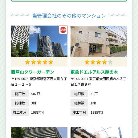
当管理会社のその他のマンション
西戸山タワーガーデン
東急ドエルアルス鵜の木
〒169-0073 東京都新宿区百人町３丁
〒146-0091 東京都大田区鵜の木３丁
目１－２～６
目１７番９号
総戸数
587戸
総戸数
35戸
総棟数
3棟
総棟数
1棟
竣工年月
1988年4
竣工年月
1985年3