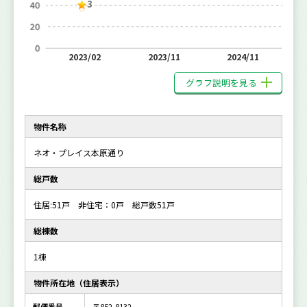
3
2023/02
2023/11
2024/11
グラフ説明を見る
物件名称
ネオ・プレイス本原通り
総戸数
住居:51戸 非住宅：0戸 総戸数51戸
総棟数
1棟
物件所在地（住居表示）
郵便番号
〒852-8132