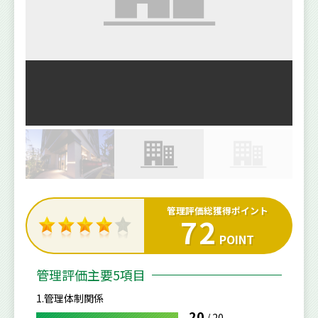
管理評価総獲得ポイント
72
POINT
管理評価主要5項目
1.管理体制関係
20
/
20