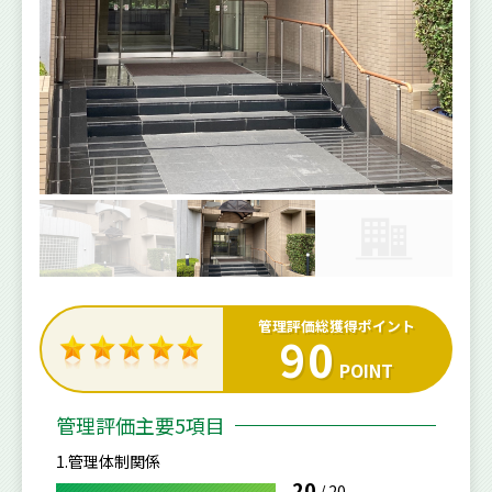
管理評価総獲得ポイント
90
POINT
管理評価主要5項目
1.管理体制関係
20
/
20