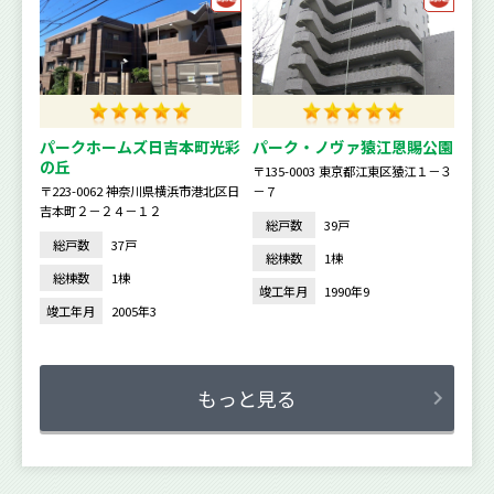
パークホームズ日吉本町光彩
パーク・ノヴァ猿江恩賜公園
の丘
〒135-0003 東京都江東区猿江１－３
〒223-0062 神奈川県横浜市港北区日
－７
吉本町２－２４－１２
総戸数
39戸
総戸数
37戸
総棟数
1棟
総棟数
1棟
竣工年月
1990年9
竣工年月
2005年3
もっと見る