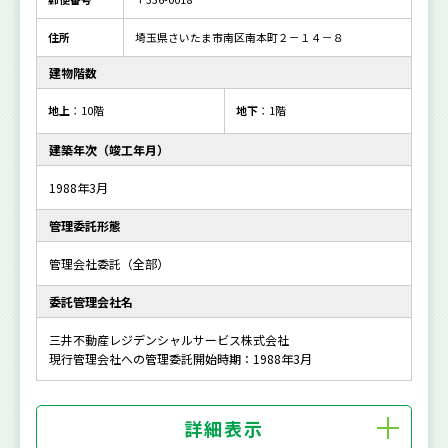
住所
埼玉県さいたま市南区南本町２－１４－８
建物階数
地上
：10階
地下
：1階
建築年次（竣工年月）
1988年3月
管理委託形態
管理会社委託（全部）
委託管理会社名
三井不動産レジデンシャルサービス株式会社
現行管理会社への管理委託開始時期：1988年3月
詳細表示