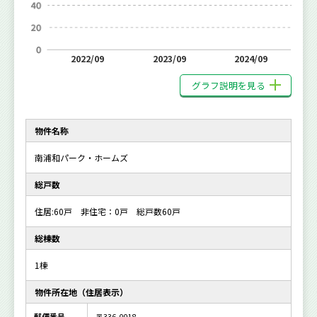
2022/09
2023/09
2024/09
グラフ説明を見る
物件名称
南浦和パーク・ホームズ
総戸数
住居:60戸 非住宅：0戸 総戸数60戸
総棟数
1棟
物件所在地（住居表示）
郵便番号
〒336-0018