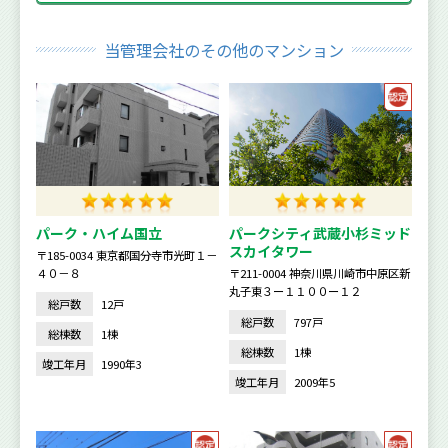
当管理会社のその他のマンション
パーク・ハイム国立
パークシティ武蔵小杉ミッド
スカイタワー
〒185-0034 東京都国分寺市光町１－
４０－８
〒211-0004 神奈川県川崎市中原区新
丸子東３ー１１００ー１２
総戸数
12戸
総戸数
797戸
総棟数
1棟
総棟数
1棟
竣工年月
1990年3
竣工年月
2009年5