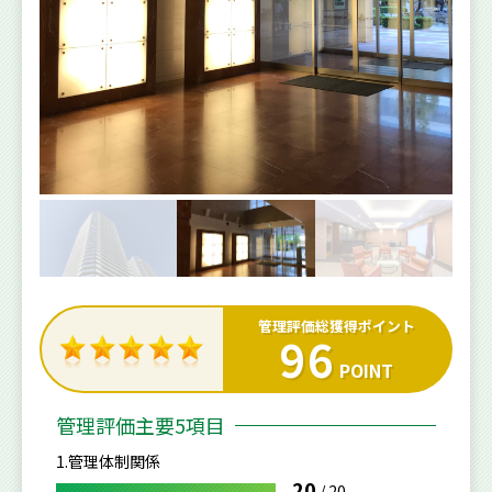
管理評価総獲得ポイント
96
POINT
管理評価主要5項目
1.管理体制関係
20
/
20