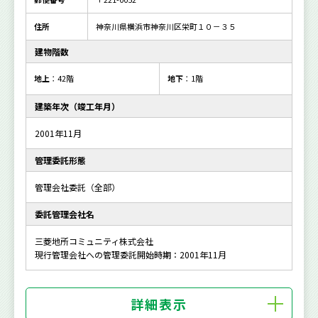
住所
神奈川県横浜市神奈川区栄町１０－３５
建物階数
地上
：42階
地下
：1階
建築年次（竣工年月）
2001年11月
管理委託形態
管理会社委託（全部）
委託管理会社名
三菱地所コミュニティ株式会社
現行管理会社への管理委託開始時期：2001年11月
詳細表示