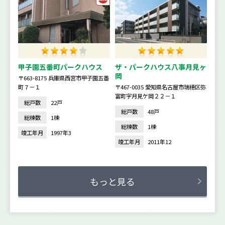
甲子園五番町パークハウス
ザ・パークハウス八事月見ヶ
岡
〒663-8175 兵庫県西宮市甲子園五番
町７－１
〒467-0035 愛知県名古屋市瑞穂区弥
富町字月見ケ岡２２－１
総戸数
22戸
総戸数
48戸
総棟数
1棟
総棟数
1棟
竣工年月
1997年3
竣工年月
2011年12
もっと見る