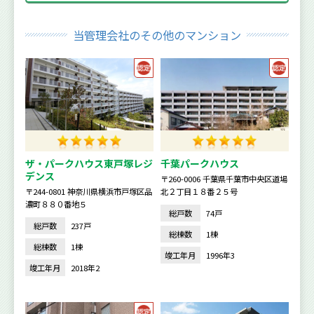
当管理会社のその他のマンション
ザ・パークハウス東戸塚レジ
千葉パークハウス
デンス
〒260-0006 千葉県千葉市中央区道場
〒244-0801 神奈川県横浜市戸塚区品
北２丁目１８番２５号
濃町８８０番地５
総戸数
74戸
総戸数
237戸
総棟数
1棟
総棟数
1棟
竣工年月
1996年3
竣工年月
2018年2