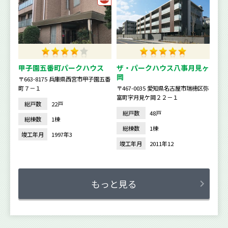
甲子園五番町パークハウス
ザ・パークハウス八事月見ヶ
岡
〒663-8175 兵庫県西宮市甲子園五番
町７－１
〒467-0035 愛知県名古屋市瑞穂区弥
富町字月見ケ岡２２－１
総戸数
22戸
総戸数
48戸
総棟数
1棟
総棟数
1棟
竣工年月
1997年3
竣工年月
2011年12
もっと見る