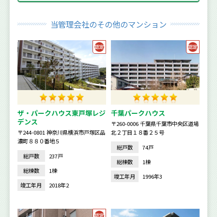
当管理会社のその他のマンション
ザ・パークハウス東戸塚レジ
千葉パークハウス
デンス
〒260-0006 千葉県千葉市中央区道場
〒244-0801 神奈川県横浜市戸塚区品
北２丁目１８番２５号
濃町８８０番地５
総戸数
74戸
総戸数
237戸
総棟数
1棟
総棟数
1棟
竣工年月
1996年3
竣工年月
2018年2