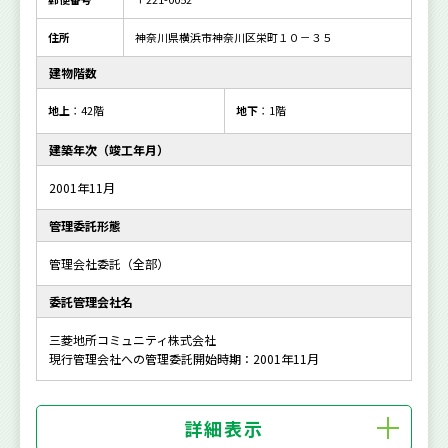
住所
神奈川県横浜市神奈川区栄町１０－３５
建物階数
地上
：42階
地下
：1階
建築年次（竣工年月）
2001年11月
管理委託形態
管理会社委託（全部）
委託管理会社名
三菱地所コミュニティ株式会社
現行管理会社への管理委託開始時期：2001年11月
詳細表示