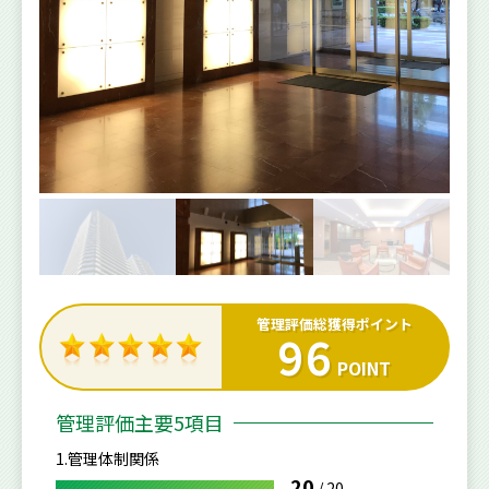
管理評価総獲得ポイント
96
POINT
管理評価主要5項目
1.管理体制関係
20
/
20