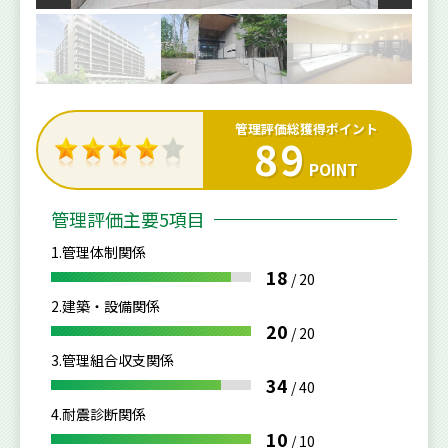
管理評価総獲得ポイント
89
POINT
管理評価主要5項目
1.管理体制関係
18
/
20
2.建築・設備関係
20
/
20
3.管理組合収支関係
34
/
40
4.耐震診断関係
10
/
10