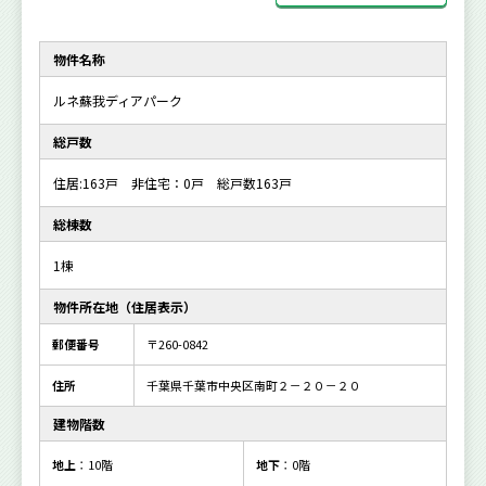
物件名称
ルネ蘇我ディアパーク
総戸数
住居:163戸 非住宅：0戸 総戸数163戸
総棟数
1棟
物件所在地（住居表示）
郵便番号
〒260-0842
住所
千葉県千葉市中央区南町２－２０－２０
建物階数
地上
：10階
地下
：0階