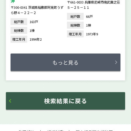
沖
〒661-0033 兵庫県尼崎市南武庫之荘
〒300-0341 茨城県稲敷郡阿見町うず
５－２５－１１
ら野４－２２－２
総戸数
66戸
総戸数
163戸
総棟数
1棟
総棟数
1棟
竣工年月
1973年9
竣工年月
1994年2
もっと見る
検索結果に戻る