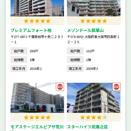
プレミアムフォート柏
メゾンドール瓢箪山
〒277-0872 千葉県柏市十余二２９７
〒579-8053 大阪府東大阪市四条町１
－１
２－２５
総戸数
299戸
総戸数
102戸
総棟数
1棟
総棟数
1棟
竣工年月
2016年2
竣工年月
2009年3
モアステージエルピアザ荒川
スターハイツ武庫之荘