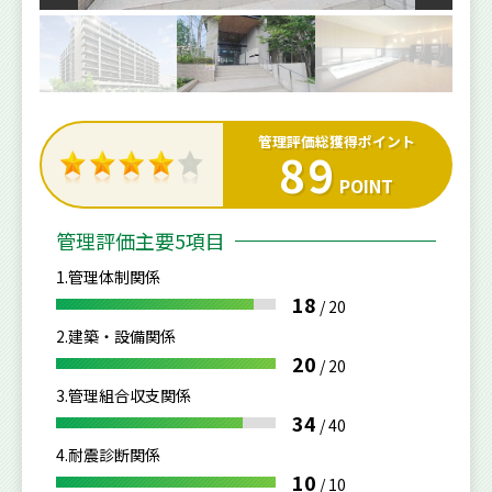
管理評価総獲得ポイント
89
POINT
管理評価主要5項目
1.管理体制関係
18
/
20
2.建築・設備関係
20
/
20
3.管理組合収支関係
34
/
40
4.耐震診断関係
10
/
10