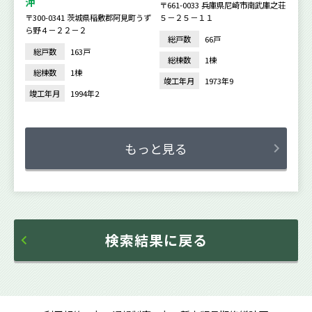
沖
〒661-0033 兵庫県尼崎市南武庫之荘
〒300-0341 茨城県稲敷郡阿見町うず
５－２５－１１
ら野４－２２－２
総戸数
66戸
総戸数
163戸
総棟数
1棟
総棟数
1棟
竣工年月
1973年9
竣工年月
1994年2
もっと見る
検索結果に戻る