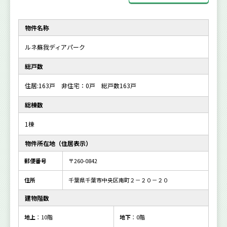
物件名称
ルネ蘇我ディアパーク
総戸数
住居:163戸 非住宅：0戸 総戸数163戸
総棟数
1棟
物件所在地（住居表示）
郵便番号
〒260-0842
住所
千葉県千葉市中央区南町２－２０－２０
建物階数
地上
：10階
地下
：0階