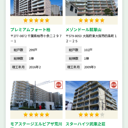
プレミアムフォート柏
メゾンドール瓢箪山
〒277-0872 千葉県柏市十余二２９７
〒579-8053 大阪府東大阪市四条町１
－１
２－２５
総戸数
299戸
総戸数
102戸
総棟数
1棟
総棟数
1棟
竣工年月
2016年2
竣工年月
2009年3
モアステージエルピアザ荒川
スターハイツ武庫之荘