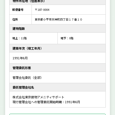
物件所在地（住居表示）
郵便番号
〒187-0004
住所
東京都小平市天神町四丁目１７番１０
建物階数
地上
：11階
地下
：0階
建築年次（竣工年月）
1991年6月
管理委託形態
管理会社委託（全部）
委託管理会社名
株式会社東京建物アメニティサポート
現行管理会社への管理委託開始時期：1991年6月