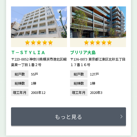
Ｔ－ＳＴＹＬＩＡ
ブリリア大島
〒223-0052 神奈川県横浜市港北区綱
〒136-0073 東京都江東区北砂五丁目
島東一丁目１番２号
１７番１６号
総戸数
55戸
総戸数
127戸
総棟数
1棟
総棟数
1棟
竣工年月
2003年12
竣工年月
2020年3
もっと見る