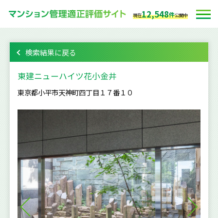
12,548
件
現在
公開中
検索結果に戻る
東建ニューハイツ花小金井
東京都小平市天神町四丁目１７番１０