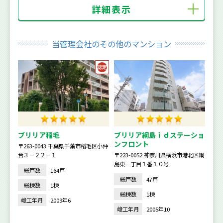
詳細表示
当管理会社のその他のマンション
ブリリア稲毛
ブリリア綱島ｉｄステーショ
ンフロント
〒263-0043 千葉県千葉市稲毛区小仲
台３－２２－１
〒223-0052 神奈川県横浜市港北区綱
島東一丁目１番１０号
総戸数
164戸
総戸数
47戸
総棟数
1棟
総棟数
1棟
竣工年月
2009年6
竣工年月
2005年10