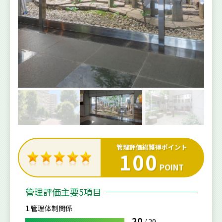
管理評価総獲得ポイント
100
POINT
管理評価主要5項目
1.管理体制関係
20
/
20