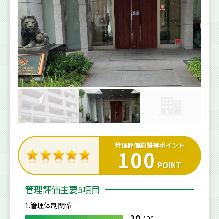
管理評価総獲得ポイント
100
POINT
管理評価主要5項目
1.管理体制関係
20
/
20