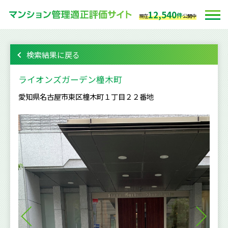
12,540
件
現在
公開中
検索結果に戻る
ライオンズガーデン橦木町
愛知県名古屋市東区橦木町１丁目２２番地