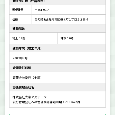
物件所在地（住居表示）
郵便番号
〒461-0014
住所
愛知県名古屋市東区橦木町１丁目２２番地
建物階数
地上
：9階
地下
：0階
建築年次（竣工年月）
2003年2月
管理委託形態
管理会社委託（全部）
委託管理会社名
株式会社大京アステージ
現行管理会社への管理委託開始時期：2003年2月