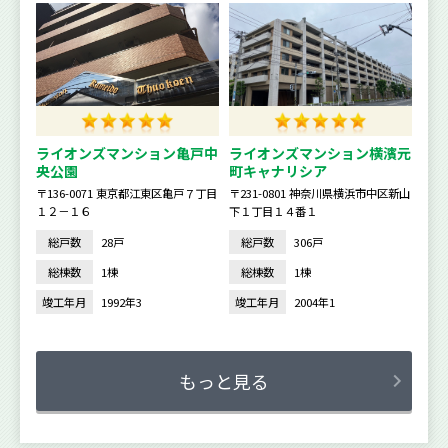
ライオンズマンション亀戸中
ライオンズマンション横濱元
央公園
町キャナリシア
〒136-0071 東京都江東区亀戸７丁目
〒231-0801 神奈川県横浜市中区新山
１２－１６
下１丁目１４番１
総戸数
28戸
総戸数
306戸
総棟数
1棟
総棟数
1棟
竣工年月
1992年3
竣工年月
2004年1
もっと見る