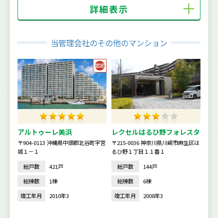
詳細表示
当管理会社のその他のマンション
アルトゥーレ美浜
レクセルはるひ野フォレスタ
〒904-0113 沖縄県中頭郡北谷町字宮
〒215-0036 神奈川県川崎市麻生区は
城１－１
るひ野１丁目１１番１
総戸数
421戸
総戸数
144戸
総棟数
1棟
総棟数
6棟
竣工年月
2010年3
竣工年月
2008年3