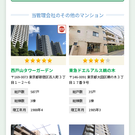
当管理会社のその他のマンション
西戸山タワーガーデン
東急ドエルアルス鵜の木
〒169-0073 東京都新宿区百人町３丁
〒146-0091 東京都大田区鵜の木３丁
目１－２～６
目１７番９号
総戸数
587戸
総戸数
35戸
総棟数
3棟
総棟数
1棟
竣工年月
1988年4
竣工年月
1985年3