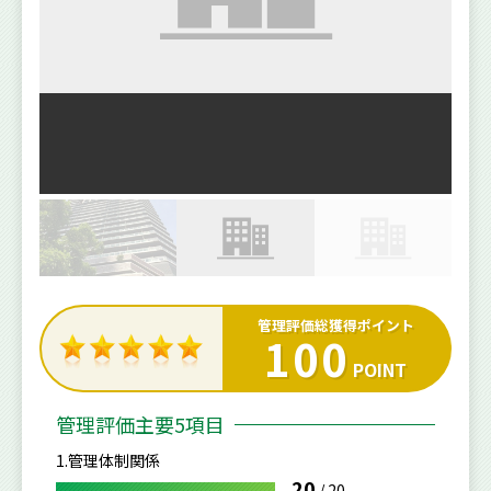
管理評価総獲得ポイント
100
POINT
管理評価主要5項目
1.管理体制関係
20
/
20