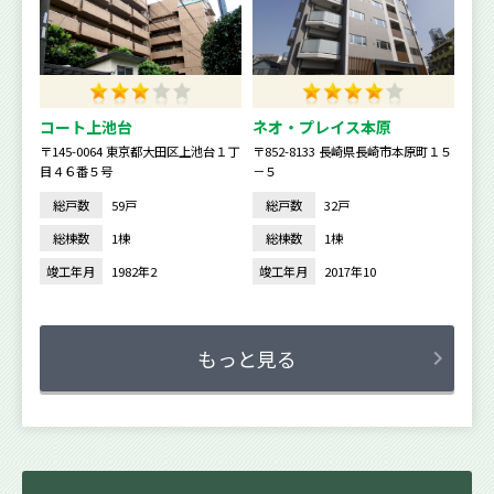
コート上池台
ネオ・プレイス本原
〒145-0064 東京都大田区上池台１丁
〒852-8133 長崎県長崎市本原町１５
目４６番５号
－５
総戸数
59戸
総戸数
32戸
総棟数
1棟
総棟数
1棟
竣工年月
1982年2
竣工年月
2017年10
もっと見る