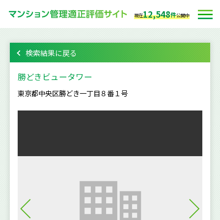
12,548
件
現在
公開中
検索結果に戻る
勝どきビュータワー
東京都中央区勝どき一丁目８番１号