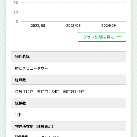
2022/08
2023/09
2024/09
グラフ説明を見る
物件名称
勝どきビュータワー
総戸数
住居:712戸 非住宅：34戸 総戸数746戸
総棟数
1棟
物件所在地（住居表示）
郵便番号
〒104-0054