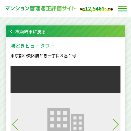
12,546
件
現在
公開中
検索結果に戻る
勝どきビュータワー
東京都中央区勝どき一丁目８番１号