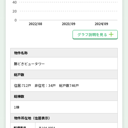
2022/08
2023/09
2024/09
グラフ説明を見る
物件名称
勝どきビュータワー
総戸数
住居:712戸 非住宅：34戸 総戸数746戸
総棟数
1棟
物件所在地（住居表示）
郵便番号
〒104-0054