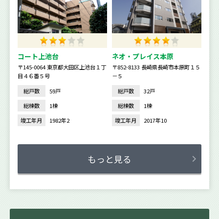
コート上池台
ネオ・プレイス本原
〒145-0064 東京都大田区上池台１丁
〒852-8133 長崎県長崎市本原町１５
目４６番５号
－５
総戸数
59戸
総戸数
32戸
総棟数
1棟
総棟数
1棟
竣工年月
1982年2
竣工年月
2017年10
もっと見る