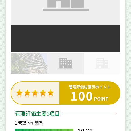
管理評価総獲得ポイント
100
POINT
管理評価主要5項目
1.管理体制関係
20
/
20