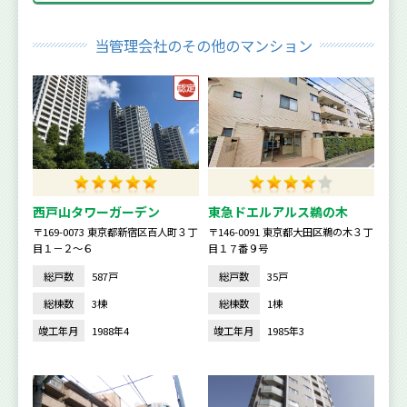
当管理会社のその他のマンション
西戸山タワーガーデン
東急ドエルアルス鵜の木
〒169-0073 東京都新宿区百人町３丁
〒146-0091 東京都大田区鵜の木３丁
目１－２～６
目１７番９号
総戸数
587戸
総戸数
35戸
総棟数
3棟
総棟数
1棟
竣工年月
1988年4
竣工年月
1985年3