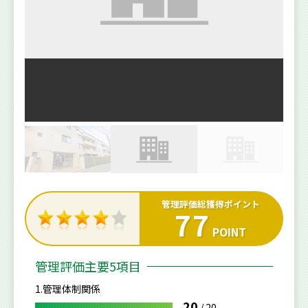
管理評価総獲得ポイント
77
POINT
管理評価主要5項目
1.管理体制関係
20
/
20