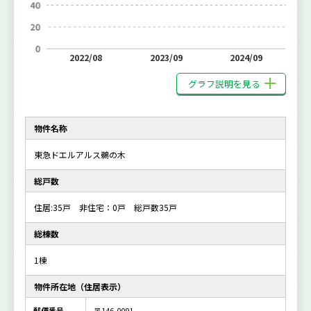
2022/08
2023/09
2024/09
グラフ説明を見る
物件名称
東急ドエルアルス鵜の木
総戸数
住居:35戸 非住宅：0戸 総戸数35戸
総棟数
1棟
物件所在地（住居表示）
郵便番号
〒146-0091