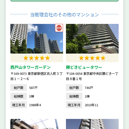
当管理会社のその他のマンション
西戸山タワーガーデン
勝どきビュータワー
〒169-0073 東京都新宿区百人町３丁
〒104-0054 東京都中央区勝どき一丁
目１－２～６
目８番１号
総戸数
587戸
総戸数
746戸
総棟数
3棟
総棟数
1棟
竣工年月
1988年4
竣工年月
2010年11