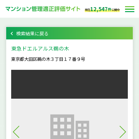
12,547
件
現在
公開中
検索結果に戻る
東急ドエルアルス鵜の木
東京都大田区鵜の木３丁目１７番９号