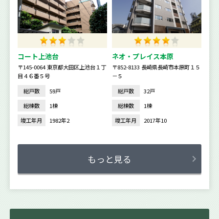
コート上池台
ネオ・プレイス本原
〒145-0064 東京都大田区上池台１丁
〒852-8133 長崎県長崎市本原町１５
目４６番５号
－５
総戸数
59戸
総戸数
32戸
総棟数
1棟
総棟数
1棟
竣工年月
1982年2
竣工年月
2017年10
もっと見る