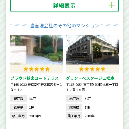
詳細表示
当管理会社のその他のマンション
プラウド鷺宮コートテラス
グラン・べスタージュ松庵
〒165-0032 東京都中野区鷺宮６－１
〒167-0054 東京都杉並区松庵一丁目
３－１５
１７番１５号
総戸数
36戸
総戸数
39戸
総棟数
1棟
総棟数
1棟
竣工年月
2011年9
竣工年月
2000年3