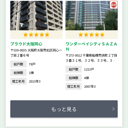
プラウド大阪同心
ワンダーベイシティＳＡＺＡ
Ｎ
〒530-0035 大阪府大阪市北区同心一
丁目２番６号
〒273-0012 千葉県船橋市浜町２丁目
３番３１号、３２号、３３号、３４
総戸数
78戸
号
総戸数
1213戸
総棟数
1棟
総棟数
4棟
竣工年月
2013年3
竣工年月
2007年3
もっと見る