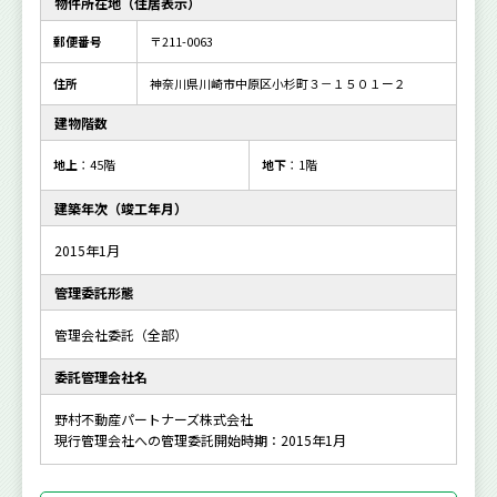
物件所在地（住居表示）
郵便番号
〒211-0063
住所
神奈川県川崎市中原区小杉町３－１５０１ー２
建物階数
地上
：45階
地下
：1階
建築年次（竣工年月）
2015年1月
管理委託形態
管理会社委託（全部）
委託管理会社名
野村不動産パートナーズ株式会社
現行管理会社への管理委託開始時期：2015年1月