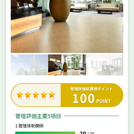
管理評価総獲得ポイント
100
POINT
管理評価主要5項目
1.管理体制関係
20
/
20