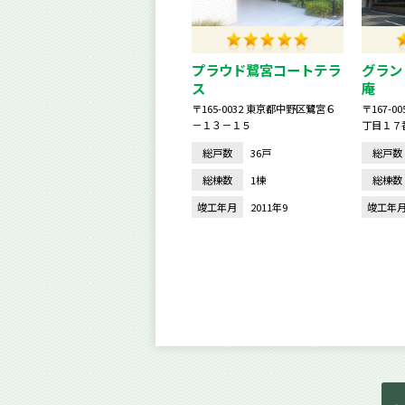
プラウド鷺宮コートテラ
グラン
ス
庵
〒165-0032 東京都中野区鷺宮６
〒167-
－１３－１５
丁目１７
総戸数
36戸
総戸数
総棟数
1棟
総棟数
竣工年月
2011年9
竣工年