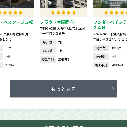
・べスタージュ松
プラウド大阪同心
ワンダーベイシテ
ＺＡＮ
〒530-0035 大阪府大阪市北区同
心一丁目２番６号
0054 東京都杉並区松庵一
〒273-0012 千葉県船
番１５号
丁目３番３１号、３２
総戸数
78戸
号、３４号
39戸
総戸数
1213戸
総棟数
1棟
1棟
総棟数
4棟
竣工年月
2013年3
月
2000年3
竣工年月
2007年3
もっと見る