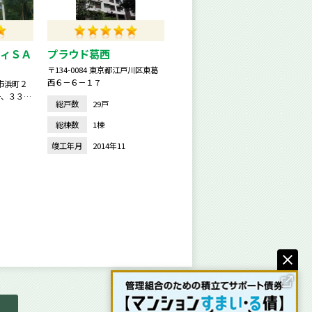
ィＳＡ
プラウド葛西
〒134-0084 東京都江戸川区東葛
西６－６－１７
橋市浜町２
号、３３
総戸数
29戸
総棟数
1棟
竣工年月
2014年11