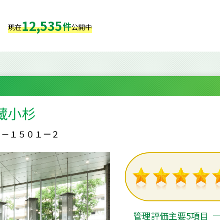
12,535
件
現在
公開中
蔵小杉
３－１５０１ー２
管理評価主要5項目