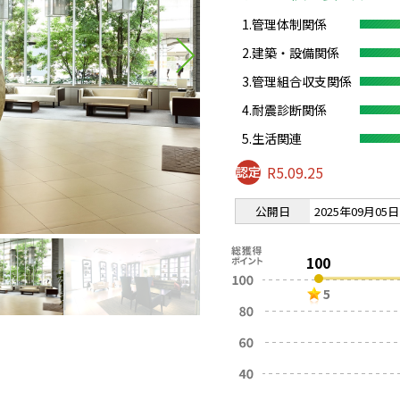
1.管理体制関係
2.建築・設備関係
3.管理組合収支関係
4.耐震診断関係
5.生活関連
R5.09.25
公開日
2025年09月05日
100
5